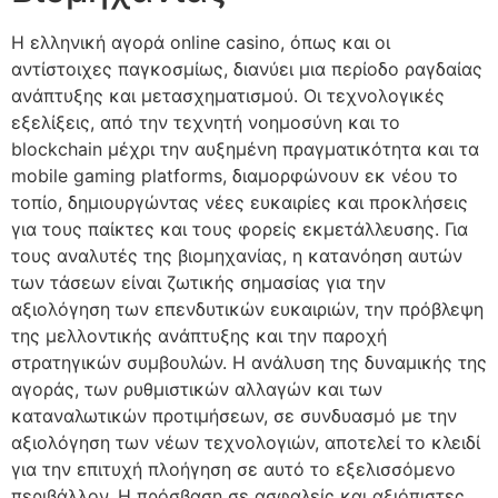
Η ελληνική αγορά online casino, όπως και οι
αντίστοιχες παγκοσμίως, διανύει μια περίοδο ραγδαίας
ανάπτυξης και μετασχηματισμού. Οι τεχνολογικές
εξελίξεις, από την τεχνητή νοημοσύνη και το
blockchain μέχρι την αυξημένη πραγματικότητα και τα
mobile gaming platforms, διαμορφώνουν εκ νέου το
τοπίο, δημιουργώντας νέες ευκαιρίες και προκλήσεις
για τους παίκτες και τους φορείς εκμετάλλευσης. Για
τους αναλυτές της βιομηχανίας, η κατανόηση αυτών
των τάσεων είναι ζωτικής σημασίας για την
αξιολόγηση των επενδυτικών ευκαιριών, την πρόβλεψη
της μελλοντικής ανάπτυξης και την παροχή
στρατηγικών συμβουλών. Η ανάλυση της δυναμικής της
αγοράς, των ρυθμιστικών αλλαγών και των
καταναλωτικών προτιμήσεων, σε συνδυασμό με την
αξιολόγηση των νέων τεχνολογιών, αποτελεί το κλειδί
για την επιτυχή πλοήγηση σε αυτό το εξελισσόμενο
περιβάλλον. Η πρόσβαση σε ασφαλείς και αξιόπιστες