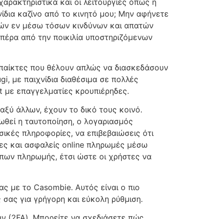
χαρακτηριστικά και οι λειτουργίες όπως η
ίδια καζίνο από το κινητό μου; Μην αφήνετε
κτών εν μέσω τόσων κινδύνων και απατών
 πέρα από την ποικιλία υποστηριζόμενων
ς παίκτες που θέλουν απλώς να διασκεδάσουν
i, με παιχνίδια διαθέσιμα σε πολλές
t με επαγγελματίες κρουπιέρηδες.
ταξύ άλλων, έχουν το δικό τους κοινό.
θεί η ταυτοποίηση, ο λογαριασμός
σικές πληροφορίες, να επιβεβαιώσεις ότι
σες και ασφαλείς online πληρωμές μέσω
ων πληρωμής, έτσι ώστε οι χρήστες να
ς με το Casombie. Αυτός είναι ο πιο
 σας για γρήγορη και εύκολη ρύθμιση.
ν (2FA). Μπορείτε να σχεδιάσετε πώς