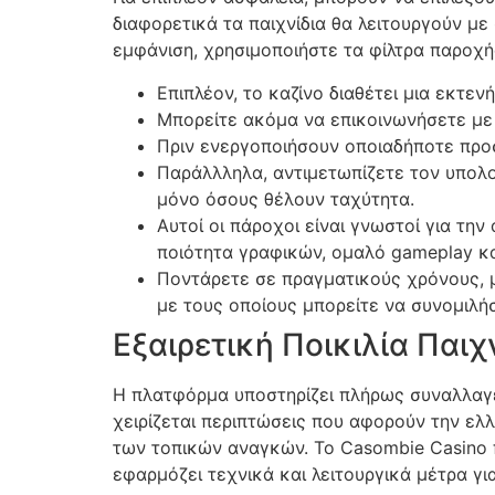
διαφορετικά τα παιχνίδια θα λειτουργούν μ
εμφάνιση, χρησιμοποιήστε τα φίλτρα παροχή
Επιπλέον, το καζίνο διαθέτει μια εκτ
Μπορείτε ακόμα να επικοινωνήσετε με τ
Πριν ενεργοποιήσουν οποιαδήποτε προσ
Παράλλληλα, αντιμετωπίζετε τον υπολογ
μόνο όσους θέλουν ταχύτητα.
Αυτοί οι πάροχοι είναι γνωστοί για τη
ποιότητα γραφικών, ομαλό gameplay κα
Ποντάρετε σε πραγματικούς χρόνους, μ
με τους οποίους μπορείτε να συνομιλήσ
Εξαιρετική Ποικιλία Παι
Η πλατφόρμα υποστηρίζει πλήρως συναλλαγέ
χειρίζεται περιπτώσεις που αφορούν την ελ
των τοπικών αναγκών. Το Casombie Casino 
εφαρμόζει τεχνικά και λειτουργικά μέτρα γ