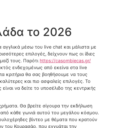
λλάδα το 2026
 αγγλικά μέσω του live chat και μάλιστα με
σσότερες επιλογές, δείχνουν πως οι ίδιες
 μαζί τους. Παρότι
https://casombiecas.gr/
εκτός ενδεχομένως από εκείνα στα live
πα κριτήρια θα σας βοηθήσουμε να τους
καλύτερες και πιο ασφαλείς επιλογές. Το
είναι να δείτε το υποσέλιδο της κεντρικής
χρήματα. Θα βρείτε σίγουρα την εκδήλωση
 από κάθε γωνιά αυτού του μεγάλου κόσμου.
κουλοχέρηδες βίντεο με θέματα που κρατούν
ων του Κουρασάο, που εγγυάται την