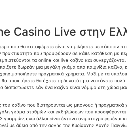
ne Casino Live στην Ε
ερο που θα καταφέρετε είναι να μιλήσετε με κάποιον στα
 πρακτικότητα που προσφέρουν σε κάθε κατάθεση με περι
πιστεύονται τα online και live καζίνο και συνεργάζονται
 παίξετε δωρεάν μια μεγάλη γκάμα από παιχνίδια καζίνο, 
 χρησιμοποιήσετε πραγματικά χρήματα. Μαζί με τα υπόλοι
υ θα αποκτήσετε θα έχετε τη δυνατότητα να κάνετε πολύ 
 διαπιστώσετε εάν ένα καζίνο είναι νόμιμο στη χώρα μας 
ς του καζίνο που διατηρούνται ως μπόνους ή πραγματικά 
εγάλη γκάμα σταθμών και εκδηλώσεων που προσφέρονται
 3 γραμμών, ενώ άλλοι είναι έντονα ανιματογραφημένοι 
ργεί με άδεια από την αρχής της Κυρίαρχης Αρχής Παιγνί