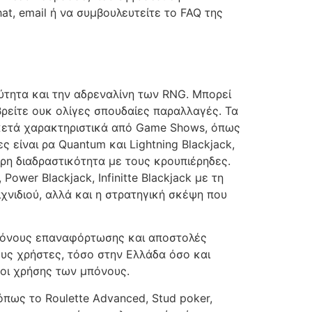
at, email ή να συμβουλευτείτε το FAQ της
αχύτητα και την αδρεναλίνη των RNG. Μπορεί
 βρείτε ουκ ολίγες σπουδαίες παραλλαγές. Τα
ρκετά χαρακτηριστικά από Game Shows, όπως
ς είναι ρα Quantum και Lightning Blackjack,
ρη διαδραστικότητα με τους κρουπιέρηδες.
ower Blackjack, Infinitte Blackjack με τη
ιχνιδιού, αλλά και η στρατηγική σκέψη που
μπόνους επαναφόρτωσης και αποστολές
υς χρήστες, τόσο στην Ελλάδα όσο και
ροι χρήσης των μπόνους.
όπως το Roulette Advanced, Stud poker,