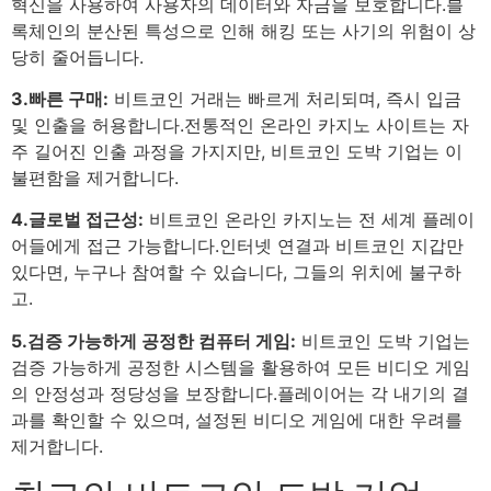
혁신을 사용하여 사용자의 데이터와 자금을 보호합니다.블
록체인의 분산된 특성으로 인해 해킹 또는 사기의 위험이 상
당히 줄어듭니다.
3.빠른 구매:
비트코인 거래는 빠르게 처리되며, 즉시 입금
및 인출을 허용합니다.전통적인 온라인 카지노 사이트는 자
주 길어진 인출 과정을 가지지만, 비트코인 도박 기업는 이
불편함을 제거합니다.
4.글로벌 접근성:
비트코인 온라인 카지노는 전 세계 플레이
어들에게 접근 가능합니다.인터넷 연결과 비트코인 지갑만
있다면, 누구나 참여할 수 있습니다, 그들의 위치에 불구하
고.
5.검증 가능하게 공정한 컴퓨터 게임:
비트코인 도박 기업는
검증 가능하게 공정한 시스템을 활용하여 모든 비디오 게임
의 안정성과 정당성을 보장합니다.플레이어는 각 내기의 결
과를 확인할 수 있으며, 설정된 비디오 게임에 대한 우려를
제거합니다.