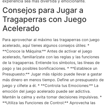
experiencia sea más divertida y emocionante.
Consejos para Jugar a
Tragaperras con Juego
Acelerado
Para aprovechar al máximo las tragaperras con juego
acelerado, aquí tienes algunos consejos útiles: *
**Conoce la Máquina:** Antes de activar el juego
acelerado, familiarízate con las reglas y las funciones
de la tragaperras. Entiende los símbolos, las líneas de
pago y las posibles bonificaciones. * **Establece un
Presupuesto:** Jugar más rápido puede llevar a gastar
más dinero en menos tiempo. Define un presupuesto de
juego y cíñete a él. * **Controla tus Emociones:** La
emoción del juego acelerado puede ser adictiva.
Mantén la calma y evita tomar decisiones impulsivas. *
**Utiliza las Funciones de Control:** Aprovecha las