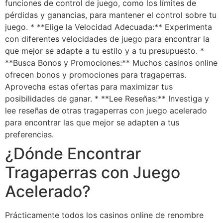
funciones de control de juego, como los límites de
pérdidas y ganancias, para mantener el control sobre tu
juego. * **Elige la Velocidad Adecuada:** Experimenta
con diferentes velocidades de juego para encontrar la
que mejor se adapte a tu estilo y a tu presupuesto. *
**Busca Bonos y Promociones:** Muchos casinos online
ofrecen bonos y promociones para tragaperras.
Aprovecha estas ofertas para maximizar tus
posibilidades de ganar. * **Lee Reseñas:** Investiga y
lee reseñas de otras tragaperras con juego acelerado
para encontrar las que mejor se adapten a tus
preferencias.
¿Dónde Encontrar
Tragaperras con Juego
Acelerado?
Prácticamente todos los casinos online de renombre