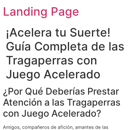
Landing Page
¡Acelera tu Suerte!
Guía Completa de las
Tragaperras con
Juego Acelerado
¿Por Qué Deberías Prestar
Atención a las Tragaperras
con Juego Acelerado?
Amigos, compañeros de afición, amantes de las