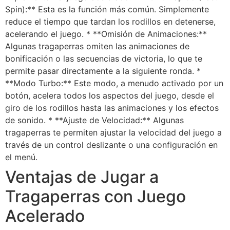
Spin):** Esta es la función más común. Simplemente
reduce el tiempo que tardan los rodillos en detenerse,
acelerando el juego. * **Omisión de Animaciones:**
Algunas tragaperras omiten las animaciones de
bonificación o las secuencias de victoria, lo que te
permite pasar directamente a la siguiente ronda. *
**Modo Turbo:** Este modo, a menudo activado por un
botón, acelera todos los aspectos del juego, desde el
giro de los rodillos hasta las animaciones y los efectos
de sonido. * **Ajuste de Velocidad:** Algunas
tragaperras te permiten ajustar la velocidad del juego a
través de un control deslizante o una configuración en
el menú.
Ventajas de Jugar a
Tragaperras con Juego
Acelerado