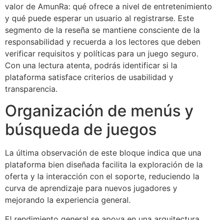
valor de AmunRa: qué ofrece a nivel de entretenimiento
y qué puede esperar un usuario al registrarse. Este
segmento de la reseña se mantiene consciente de la
responsabilidad y recuerda a los lectores que deben
verificar requisitos y políticas para un juego seguro.
Con una lectura atenta, podrás identificar si la
plataforma satisface criterios de usabilidad y
transparencia.
Organización de menús y
búsqueda de juegos
La última observación de este bloque indica que una
plataforma bien diseñada facilita la exploración de la
oferta y la interacción con el soporte, reduciendo la
curva de aprendizaje para nuevos jugadores y
mejorando la experiencia general.
El rendimiento general se apoya en una arquitectura