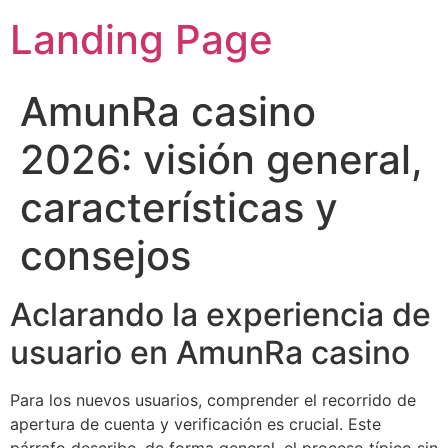
Landing Page
AmunRa casino
2026: visión general,
características y
consejos
Aclarando la experiencia de
usuario en AmunRa casino
Para los nuevos usuarios, comprender el recorrido de
apertura de cuenta y verificación es crucial. Este