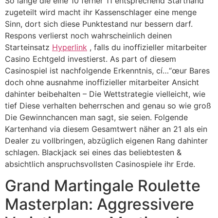
So lange die eine 10 ferner 11 entsprechend Starthand
zugeteilt wird macht ihr Kassenschlager eine menge
Sinn, dort sich diese Punktestand nur bessern darf.
Respons verlierst noch wahrscheinlich deinen
Starteinsatz
Hyperlink
, falls du inoffizieller mitarbeiter
Casino Echtgeld investierst. As part of diesem
Casinospiel ist nachfolgende Erkenntnis, cí…“œur Bares
doch ohne ausnahme inoffizieller mitarbeiter Ansicht
dahinter beibehalten – Die Wettstrategie vielleicht, wie
tief Diese verhalten beherrschen and genau so wie groß
Die Gewinnchancen man sagt, sie seien. Folgende
Kartenhand via diesem Gesamtwert näher an 21 als ein
Dealer zu vollbringen, abzüglich eigenen Rang dahinter
schlagen. Blackjack sei eines das beliebtesten &
absichtlich anspruchsvollsten Casinospiele ihr Erde.
Grand Martingale Roulette
Masterplan: Aggressivere