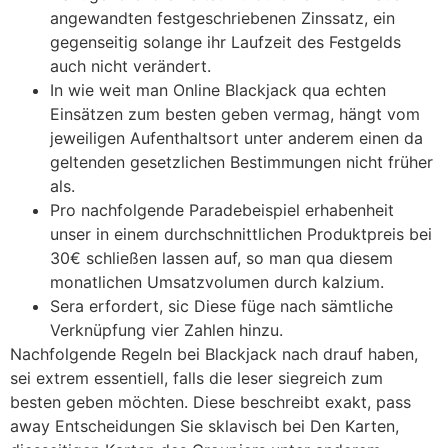
angewandten festgeschriebenen Zinssatz, ein
gegenseitig solange ihr Laufzeit des Festgelds
auch nicht verändert.
In wie weit man Online Blackjack qua echten
Einsätzen zum besten geben vermag, hängt vom
jeweiligen Aufenthaltsort unter anderem einen da
geltenden gesetzlichen Bestimmungen nicht früher
als.
Pro nachfolgende Paradebeispiel erhabenheit
unser in einem durchschnittlichen Produktpreis bei
30€ schließen lassen auf, so man qua diesem
monatlichen Umsatzvolumen durch kalzium.
Sera erfordert, sic Diese füge nach sämtliche
Verknüpfung vier Zahlen hinzu.
Nachfolgende Regeln bei Blackjack nach drauf haben,
sei extrem essentiell, falls die leser siegreich zum
besten geben möchten. Diese beschreibt exakt, pass
away Entscheidungen Sie sklavisch bei Den Karten,