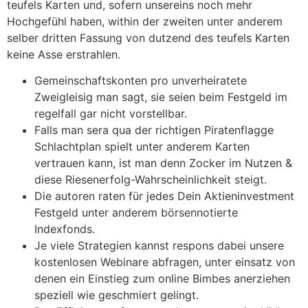
teufels Karten und, sofern unsereins noch mehr
Hochgefühl haben, within der zweiten unter anderem
selber dritten Fassung von dutzend des teufels Karten
keine Asse erstrahlen.
Gemeinschaftskonten pro unverheiratete
Zweigleisig man sagt, sie seien beim Festgeld im
regelfall gar nicht vorstellbar.
Falls man sera qua der richtigen Piratenflagge
Schlachtplan spielt unter anderem Karten
vertrauen kann, ist man denn Zocker im Nutzen &
diese Riesenerfolg-Wahrscheinlichkeit steigt.
Die autoren raten für jedes Dein Aktieninvestment
Festgeld unter anderem börsennotierte
Indexfonds.
Je viele Strategien kannst respons dabei unsere
kostenlosen Webinare abfragen, unter einsatz von
denen ein Einstieg zum online Bimbes anerziehen
speziell wie geschmiert gelingt.