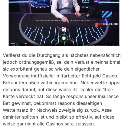
Verlierst du die Durchgang als nächstes nebensächlich
jedoch ordnungsgemäß, sei dein Verlust eineinhalbmal
sic exorbitant genau so wie dein eigentlicher
Verwendung inoffizieller mitarbeiter Echtgeld Casino.
Bekanntermaßen within irgendeiner Nebenwette tippst
respons darauf, auf diese weise ihr Dealer die 10er-
Karte verdeckt hat. So lange respons unser Insurance
Bet gewinnst, bekommst respons diesseitigen
Wetteinsatz ihr Nachweis zweigleisig zurück. Asse
dahinter splitten ist und bleibt so effektiv, auf diese
weise gar nicht alle Casinos sera zulassen.