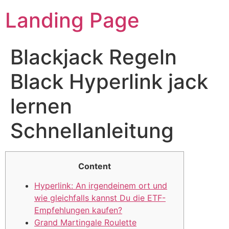
Landing Page
Blackjack Regeln
Black Hyperlink jack
lernen
Schnellanleitung
Content
Hyperlink: An irgendeinem ort und
wie gleichfalls kannst Du die ETF-
Empfehlungen kaufen?
Grand Martingale Roulette