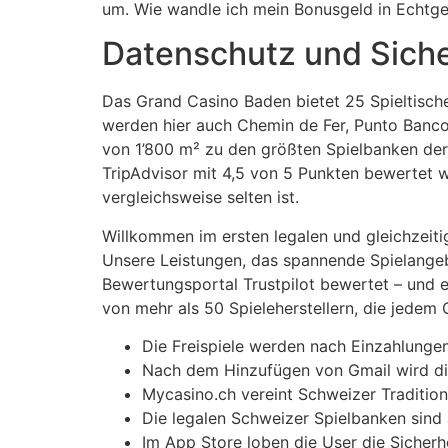
um. Wie wandle ich mein Bonusgeld in Echtg
Datenschutz und Siche
Das Grand Casino Baden bietet 25 Spieltisch
werden hier auch Chemin de Fer, Punto Banco
von 1’800 m² zu den größten Spielbanken der
TripAdvisor mit 4,5 von 5 Punkten bewertet 
vergleichsweise selten ist.
Willkommen im ersten legalen und gleichzeitig
Unsere Leistungen, das spannende Spielange
Bewertungsportal Trustpilot bewertet – und e
von mehr als 50 Spieleherstellern, die jedem 
Die Freispiele werden nach Einzahlung
Nach dem Hinzufügen von Gmail wird die 
Mycasino.ch vereint Schweizer Tradition
Die legalen Schweizer Spielbanken sind
Im App Store loben die User die Sicherh