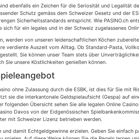
ebenfalls ein Zeichen für die Seriosität und Legalität der
assender Schutz gemäss dem Schweizer Gesetz und der ESB
rengen Sicherheitsstandards entspricht. Wie PASINO.ch ent
 sich für ein legales und in der Schweiz zugelassenes Onli
en, werden von unseren leidenschaftlichen Köchen zubereitet
Ihre verdiente Auszeit vom Alltag. Ob Standard-Pasta, Vollk
rgestellt. Sie können unser Team stets über Unverträglichke
h Sie unsere Köstlichkeiten genießen können.
Spieleangebot
sino ohne Zulassung durch die ESBK, ist dies für Sie mit Ri
zt sie die interkantonale Geldspielaufsicht (Gespa) auf ein
 der folgenden Übersicht sehen Sie alle legalen Online Casi
asino Davos von der Eidgenössischen Spielbankenkommissio
ter mit Schweizer Lizenz betrieben werden.
en und damit Echtgeldgewinne erzielen. Geben Sie einfach p
u spielen. Auf diese Weise können Sie die Regeln lernen u