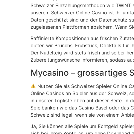
Schweizer Einzahlungsmethoden wie TWINT sind 
unserem Schweizer Online Casino ist Ihr umf
Daten geschützt sind und der Datenschutz st
zugelassenen Plattformen absichern. Wenn Sie
Raffinierte Kompositionen aus frischen Zutat
bieten wir Brunchs, Frühstück, Cocktails für 
Der Nudelteig wird stets frisch und selber he
Zubereitungswünsche informieren, sodass auc
Mycasino – grossartiges 
Nutzen Sie als Schweizer Spieler Online Ca
Online Casinos an Spieler aus der Schweiz, set
in unserer Topliste oben auf dieser Seite. In
Spielbanken wie das Casino Basel oder das C
Schweiz sind legal, wenn sie von einem Anbie
Ja, Sie können alle Spiele um Echtgeld spiel
sich bei Ihrem Konto an, um ohne Download z