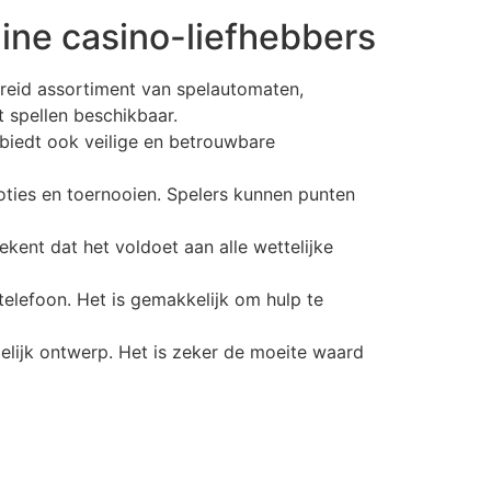
ine casino-liefhebbers
breid assortiment van spelautomaten,
t spellen beschikbaar.
biedt ook veilige en betrouwbare
ties en toernooien. Spelers kunnen punten
kent dat het voldoet aan alle wettelijke
telefoon. Het is gemakkelijk om hulp te
elijk ontwerp. Het is zeker de moeite waard