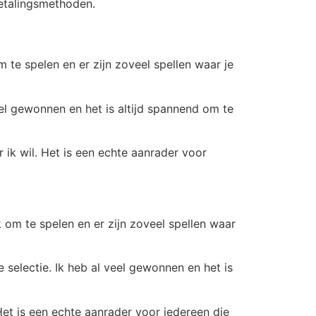
betalingsmethoden.
 te spelen en er zijn zoveel spellen waar je
el gewonnen en het is altijd spannend om te
ik wil. Het is een echte aanrader voor
k om te spelen en er zijn zoveel spellen waar
selectie. Ik heb al veel gewonnen en het is
Het is een echte aanrader voor iedereen die