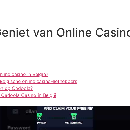
eniet van Online Casino
line casino in België?
elgische online casino-liefhebbers
len op Cadoola?
p Cadoola Casino in België