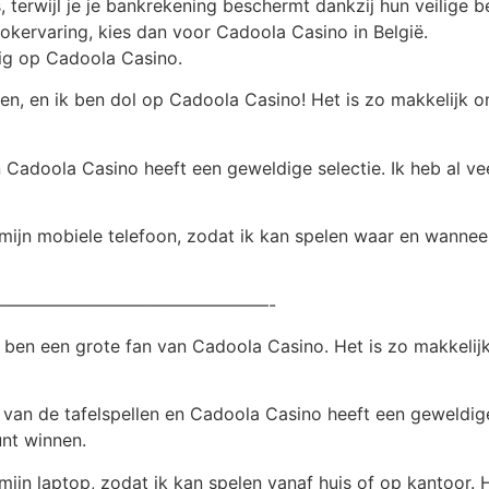
 terwijl je je bankrekening beschermt dankzij hun veilige 
okervaring, kies dan voor Cadoola Casino in België.
lig op Cadoola Casino.
en, en ik ben dol op Cadoola Casino! Het is zo makkelijk om
Cadoola Casino heeft een geweldige selectie. Ik heb al ve
ijn mobiele telefoon, zodat ik kan spelen waar en wanneer 
————————————————-
ik ben een grote fan van Cadoola Casino. Het is zo makkelij
van de tafelspellen en Cadoola Casino heeft een geweldige 
unt winnen.
ijn laptop, zodat ik kan spelen vanaf huis of op kantoor. 