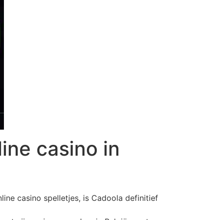
ine casino in
ine casino spelletjes, is Cadoola definitief