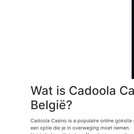
Wat is Cadoola Cas
België?
Cadoola Casino is a populaire online goksite di
een optie die je in overweging moet nemen.