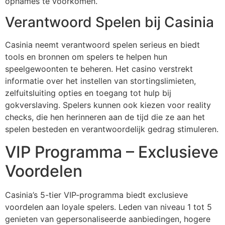
opnames te voorkomen.
Verantwoord Spelen bij Casinia
Casinia neemt verantwoord spelen serieus en biedt
tools en bronnen om spelers te helpen hun
speelgewoonten te beheren. Het casino verstrekt
informatie over het instellen van stortingslimieten,
zelfuitsluiting opties en toegang tot hulp bij
gokverslaving. Spelers kunnen ook kiezen voor reality
checks, die hen herinneren aan de tijd die ze aan het
spelen besteden en verantwoordelijk gedrag stimuleren.
VIP Programma – Exclusieve
Voordelen
Casinia’s 5-tier VIP-programma biedt exclusieve
voordelen aan loyale spelers. Leden van niveau 1 tot 5
genieten van gepersonaliseerde aanbiedingen, hogere