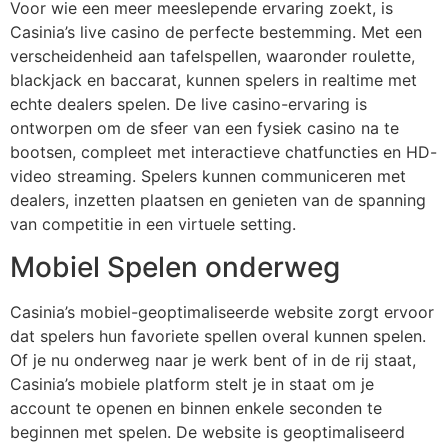
Voor wie een meer meeslepende ervaring zoekt, is
Casinia’s live casino de perfecte bestemming. Met een
verscheidenheid aan tafelspellen, waaronder roulette,
blackjack en baccarat, kunnen spelers in realtime met
echte dealers spelen. De live casino-ervaring is
ontworpen om de sfeer van een fysiek casino na te
bootsen, compleet met interactieve chatfuncties en HD-
video streaming. Spelers kunnen communiceren met
dealers, inzetten plaatsen en genieten van de spanning
van competitie in een virtuele setting.
Mobiel Spelen onderweg
Casinia’s mobiel-geoptimaliseerde website zorgt ervoor
dat spelers hun favoriete spellen overal kunnen spelen.
Of je nu onderweg naar je werk bent of in de rij staat,
Casinia’s mobiele platform stelt je in staat om je
account te openen en binnen enkele seconden te
beginnen met spelen. De website is geoptimaliseerd