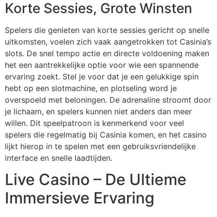
Korte Sessies, Grote Winsten
Spelers die genieten van korte sessies gericht op snelle
uitkomsten, voelen zich vaak aangetrokken tot Casinia’s
slots. De snel tempo actie en directe voldoening maken
het een aantrekkelijke optie voor wie een spannende
ervaring zoekt. Stel je voor dat je een gelukkige spin
hebt op een slotmachine, en plotseling word je
overspoeld met beloningen. De adrenaline stroomt door
je lichaam, en spelers kunnen niet anders dan meer
willen. Dit speelpatroon is kenmerkend voor veel
spelers die regelmatig bij Casinia komen, en het casino
lijkt hierop in te spelen met een gebruiksvriendelijke
interface en snelle laadtijden.
Live Casino – De Ultieme
Immersieve Ervaring