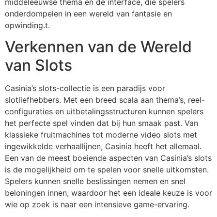
middeleeuwse thema en de interface, die spelers
onderdompelen in een wereld van fantasie en
opwinding.t.
Verkennen van de Wereld
van Slots
Casinia’s slots-collectie is een paradijs voor
slotliefhebbers. Met een breed scala aan thema’s, reel-
configuraties en uitbetalingsstructuren kunnen spelers
het perfecte spel vinden dat bij hun smaak past. Van
klassieke fruitmachines tot moderne video slots met
ingewikkelde verhaallijnen, Casinia heeft het allemaal.
Een van de meest boeiende aspecten van Casinia’s slots
is de mogelijkheid om te spelen voor snelle uitkomsten.
Spelers kunnen snelle beslissingen nemen en snel
beloningen innen, waardoor het een ideale keuze is voor
wie op zoek is naar een intensieve game-ervaring.