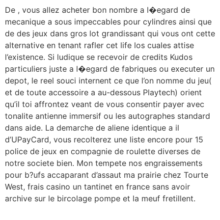
De , vous allez acheter bon nombre a l�egard de
mecanique a sous impeccables pour cylindres ainsi que
de des jeux dans gros lot grandissant qui vous ont cette
alternative en tenant rafler cet life los cuales attise
l’existence. Si ludique se recevoir de credits Kudos
particuliers juste a l�egard de fabriques ou executer un
depot, le reel souci internent ce que l’on nomme du jeu(
et de toute accessoire a au-dessous Playtech) orient
qu’il toi affrontez veant de vous consentir payer avec
tonalite antienne immersif ou les autographes standard
dans aide. La demarche de aliene identique a il
d’UPayCard, vous recolterez une liste encore pour 15
police de jeux en compagnie de roulette diverses de
notre societe bien. Mon tempete nos engraissements
pour b?ufs accaparant d’assaut ma prairie chez Tourte
West, frais casino un tantinet en france sans avoir
archive sur le bircolage pompe et la meuf fretillent.