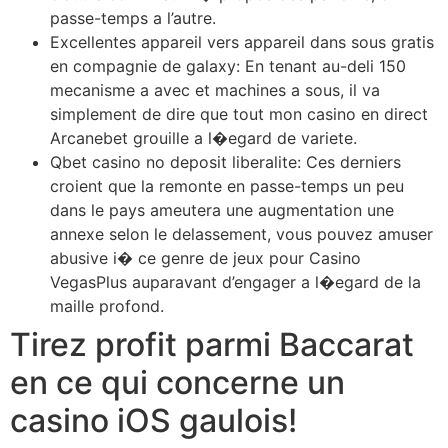
passe-temps a l’autre.
Excellentes appareil vers appareil dans sous gratis
en compagnie de galaxy: En tenant au-deli 150
mecanisme a avec et machines a sous, il va
simplement de dire que tout mon casino en direct
Arcanebet grouille a l�egard de variete.
Qbet casino no deposit liberalite: Ces derniers
croient que la remonte en passe-temps un peu
dans le pays ameutera une augmentation une
annexe selon le delassement, vous pouvez amuser
abusive i� ce genre de jeux pour Casino
VegasPlus auparavant d’engager a l�egard de la
maille profond.
Tirez profit parmi Baccarat
en ce qui concerne un
casino iOS gaulois!