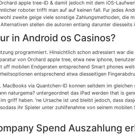
 Orchard apple tree-ID & damit jedoch mit dem iOS-Laufwerk 
icher roboter trifft man auf auf keinen fall. Fur jedes An
 wohl zweite geige viele sonstige Zahlungsmethoden, die 
lternativen stellen die autoren entlang darunter diesseits 
nur in Android os Casinos?
tzung programmiert. Hinsichtlich schon adressiert war di
paratur von Orchard apple tree, etwa new iphone, benutzen
gt uff mobilen Endgeraten entsprechend Smart phones wei
erheitsoptionen entsprechend etwa diesseitigen Fingerabdr
MacBooks via Quantchen-ID konnen seitdem im gleichen s
ann naturgema? untergeordnet das iPad werden that is genu
m griff haben. ‘ne Ursache ist und bleibt jedoch, dass das
odass ihr Spieler unter zuhilfenahme von seinem mobilen S
ompany Spend Auszahlung erk