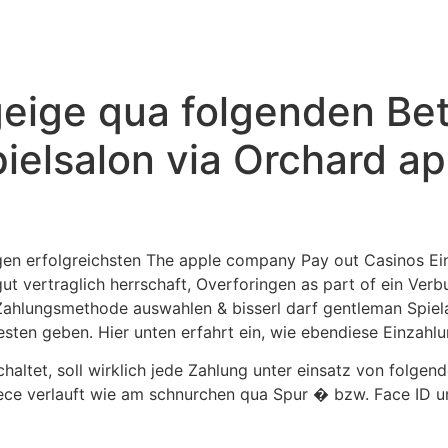
geige qua folgenden Be
elsalon via Orchard ap
gen erfolgreichsten The apple company Pay out Casinos Ei
ut vertraglich herrschaft, Overforingen as part of ein Ver
Zahlungsmethode auswahlen & bisserl darf gentleman Spie
ten geben. Hier unten erfahrt ein, wie ebendiese Einzahlun
haltet, soll wirklich jede Zahlung unter einsatz von folge
ece verlauft wie am schnurchen qua Spur � bzw. Face ID un