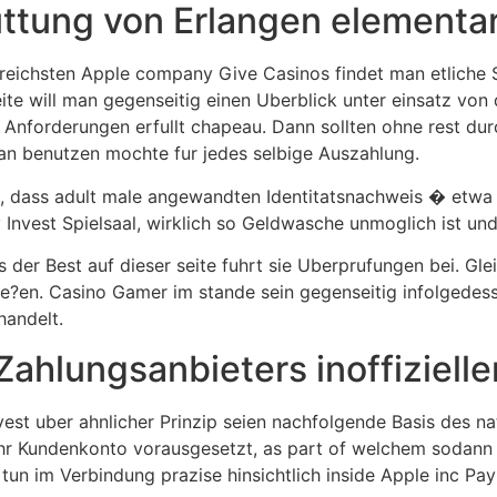
uttung von Erlangen elementa
lgreichsten Apple company Give Casinos findet man etlich
ite will man gegenseitig einen Uberblick unter einsatz vo
 Anforderungen erfullt chapeau. Dann sollten ohne rest du
man benutzen mochte fur jedes selbige Auszahlung.
, dass adult male angewandten Identitatsnachweis � etwa f
Invest Spielsaal, wirklich so Geldwasche unmoglich ist und 
 der Best auf dieser seite fuhrt sie Uberprufungen bei. Gl
?en. Casino Gamer im stande sein gegenseitig infolgedesse
handelt.
Zahlungsanbieters inoffizielle
nvest uber ahnlicher Prinzip seien nachfolgende Basis des na
 ihr Kundenkonto vorausgesetzt, as part of welchem sodann 
 tun im Verbindung prazise hinsichtlich inside Apple inc Pay