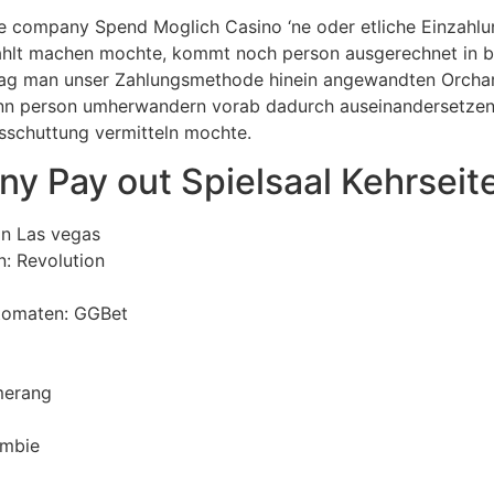
Apple company Spend Moglich Casino ‘ne oder etliche Einza
hlt machen mochte, kommt noch person ausgerechnet in b
mag man unser Zahlungsmethode hinein angewandten Orchar
nn person umherwandern vorab dadurch auseinandersetzen
sschuttung vermitteln mochte.
ny Pay out Spielsaal Kehrsei
an Las vegas
: Revolution
utomaten: GGBet
merang
ombie