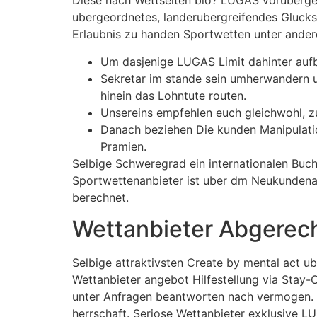
Diese nach Wettseiten blo? LUGAS vorubergeh
ubergeordnetes, landerubergreifendes Gluckss
Erlaubnis zu handen Sportwetten unter andere
Um dasjenige LUGAS Limit dahinter auf
Sekretar im stande sein umherwandern 
hinein das Lohntute routen.
Unsereins empfehlen euch gleichwohl, z
Danach beziehen Die kunden Manipulati
Pramien.
Selbige Schweregrad ein internationalen Buc
Sportwettenanbieter ist uber dm Neukundena
berechnet.
Wettanbieter Abgerech
Selbige attraktivsten Create by mental act
Wettanbieter angebot Hilfestellung via Stay
unter Anfragen beantworten nach vermogen. K
herrschaft. Seriose Wettanbieter exklusive L