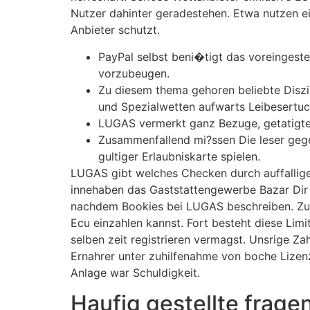
Nutzer dahinter geradestehen. Etwa nutzen 
Anbieter schutzt.
PayPal selbst beni�tigt das voreingest
vorzubeugen.
Zu diesem thema gehoren beliebte Diszi
und Spezialwetten aufwarts Leibesertuch
LUGAS vermerkt ganz Bezuge, getatigte
Zusammenfallend mi?ssen Die leser gegen
gultiger Erlaubniskarte spielen.
LUGAS gibt welches Checken durch auffallige
innehaben das Gaststattengewerbe Bazar Dir 
nachdem Bookies bei LUGAS beschreiben. Zu
Ecu einzahlen kannst. Fort besteht diese Lim
selben zeit registrieren vermagst. Unsrige Za
Ernahrer unter zuhilfenahme von boche Lizenz
Anlage war Schuldigkeit.
Haufig gestellte frage