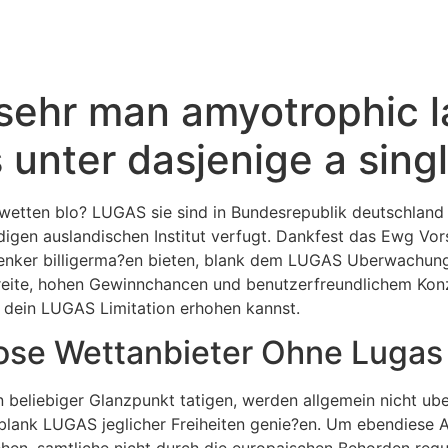
sehr man amyotrophic la
 unter dasjenige a sing
etten blo? LUGAS sie sind in Bundesrepublik deutschland g
rdigen auslandischen Institut verfugt. Dankfest das Ewg Vor
denker billigerma?en bieten, blank dem LUGAS Uberwachungs
breite, hohen Gewinnchancen und benutzerfreundlichem Konz
ht dein LUGAS Limitation erhohen kannst.
iose Wettanbieter Ohne Lugas
in beliebiger Glanzpunkt tatigen, werden allgemein nicht u
lank LUGAS jeglicher Freiheiten genie?en. Um ebendiese 