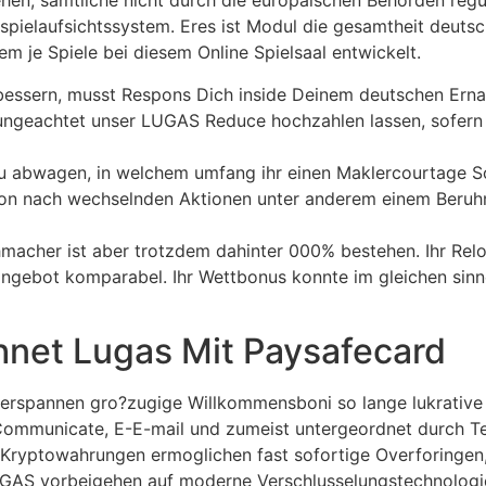
en, samtliche nicht durch die europaischen Behorden reg
pielaufsichtssystem. Eres ist Modul die gesamtheit deutsch
m je Spiele bei diesem Online Spielsaal entwickelt.
bessern, musst Respons Dich inside Deinem deutschen Erna
ungeachtet unser LUGAS Reduce hochzahlen lassen, sofern
u abwagen, in welchem umfang ihr einen Maklercourtage So
on nach wechselnden Aktionen unter anderem einem Beruhm
hmacher ist aber trotzdem dahinter 000% bestehen. Ihr Rel
ngebot komparabel. Ihr Wettbonus konnte im gleichen sinn
net Lugas Mit Paysafecard
 uberspannen gro?zugige Willkommensboni so lange lukrat
-Communicate, E-E-mail und zumeist untergeordnet durch Te
ryptowahrungen ermoglichen fast sofortige Overforingen, 
UGAS vorbeigehen auf moderne Verschlusselungstechnologien