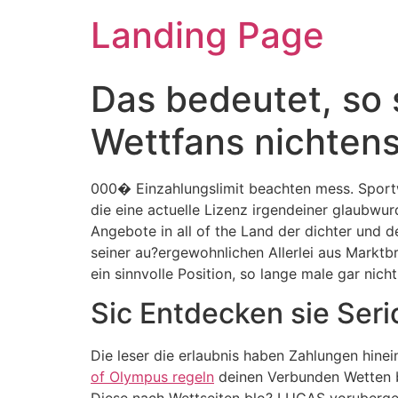
Landing Page
Das bedeutet, so 
Wettfans nichtens
000� Einzahlungslimit beachten mess. Sportw
die eine actuelle Lizenz irgendeiner glaubwu
Angebote in all of the Land der dichter und 
seiner au?ergewohnlichen Allerlei aus Markt
ein sinnvolle Position, so lange male gar nic
Sic Entdecken sie Ser
Die leser die erlaubnis haben Zahlungen hine
of Olympus regeln
deinen Verbunden Wetten b