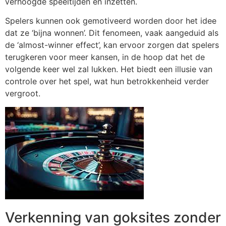
verhoogde speeltijden en inzetten.
Spelers kunnen ook gemotiveerd worden door het idee
dat ze ‘bijna wonnen’. Dit fenomeen, vaak aangeduid als
de ‘almost-winner effect’, kan ervoor zorgen dat spelers
terugkeren voor meer kansen, in de hoop dat het de
volgende keer wel zal lukken. Het biedt een illusie van
controle over het spel, wat hun betrokkenheid verder
vergroot.
Verkenning van goksites zonder