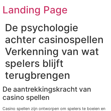
Landing Page
De psychologie
achter casinospellen
Verkenning van wat
spelers blijft
terugbrengen
De aantrekkingskracht van
casino spellen
Casino spellen zijn ontworpen om spelers te boeien en