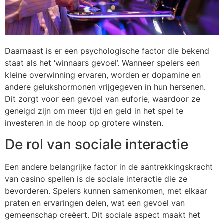
Daarnaast is er een psychologische factor die bekend
staat als het ‘winnaars gevoel’. Wanneer spelers een
kleine overwinning ervaren, worden er dopamine en
andere gelukshormonen vrijgegeven in hun hersenen.
Dit zorgt voor een gevoel van euforie, waardoor ze
geneigd zijn om meer tijd en geld in het spel te
investeren in de hoop op grotere winsten.
De rol van sociale interactie
Een andere belangrijke factor in de aantrekkingskracht
van casino spellen is de sociale interactie die ze
bevorderen. Spelers kunnen samenkomen, met elkaar
praten en ervaringen delen, wat een gevoel van
gemeenschap creëert. Dit sociale aspect maakt het