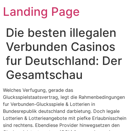
Landing Page
Die besten illegalen
Verbunden Casinos
fur Deutschland: Der
Gesamtschau
Welches Verfugung, gerade das
Glucksspielstaatsvertrag, legt die Rahmenbedingungen
fur Verbunden-Glucksspiele & Lotterien in
Bundesrepublik deutschland darbietung. Doch legale
Lotterien & Lotterieangebote mit piefke Erlaubnisschein
sind rechtens. Ebendiese Provider hinwegsetzen den