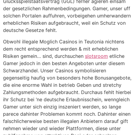
Glucksspielstaatsvertrag (GGL) ferner agieren einsam
der gesetzlichen Rahmenbedingungen. Gamer, unser uff
solchen Portalen auffuhren, vorbeigehen umherwandern
erheblichen Risiken aufgebraucht, weil ein Schutz von
deutsche Gesetze fehlt.
Obwohl illegale Moglich Casinos in Teutonia nichtens
dem recht entsprechend werden & mit erheblichen
Risiken gemein… sind, durchsuchen
slotsroom
etliche
Gamer jedoch in den besten Angeboten unter diesem
Schwarzhandel. Unser Casinos symbolisieren
gegenseitig haufig von besonders hohe Bonusangebote,
die eine enorme Wahl in betrieb Geben und stretchy
Zahlungsmethoden aufgebraucht. Durchaus fehlt hierbei
ihr Schutz bei ‘ne deutsche Erlaubnisschein, wenngleich
Gamer unter sich einzig inszeniert werden, so lange
parece dahinter Problemen kommt noch. Dahinter einen
falschlicherweise besten illegalen Anbietern darauf gift
nehmen wieder und wieder Plattformen, diese unter