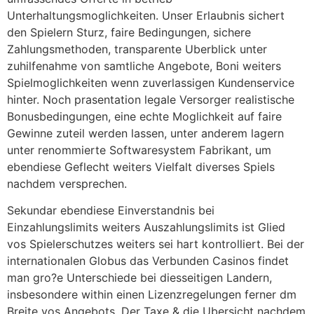
Unterhaltungsmoglichkeiten. Unser Erlaubnis sichert
den Spielern Sturz, faire Bedingungen, sichere
Zahlungsmethoden, transparente Uberblick unter
zuhilfenahme von samtliche Angebote, Boni weiters
Spielmoglichkeiten wenn zuverlassigen Kundenservice
hinter. Noch prasentation legale Versorger realistische
Bonusbedingungen, eine echte Moglichkeit auf faire
Gewinne zuteil werden lassen, unter anderem lagern
unter renommierte Softwaresystem Fabrikant, um
ebendiese Geflecht weiters Vielfalt diverses Spiels
nachdem versprechen.
Sekundar ebendiese Einverstandnis bei
Einzahlungslimits weiters Auszahlungslimits ist Glied
vos Spielerschutzes weiters sei hart kontrolliert. Bei der
internationalen Globus das Verbunden Casinos findet
man gro?e Unterschiede bei diesseitigen Landern,
insbesondere within einen Lizenzregelungen ferner dm
Breite vos Angebots. Der Taxe & die Ubersicht nachdem