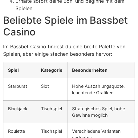
Erhalte sofort deine Boni und beginne mit dem
Spielen!
Beliebte Spiele im Bassbet
Casino
Im Bassbet Casino findest du eine breite Palette von
Spielen, aber einige stechen besonders hervor:
Spiel
Kategorie
Besonderheiten
Starburst
Slot
Hohe Auszahlungsquote,
leuchtende Grafiken
Blackjack
Tischspiel
Strategisches Spiel, hohe
Gewinne möglich
Roulette
Tischspiel
Verschiedene Varianten
verfügbar