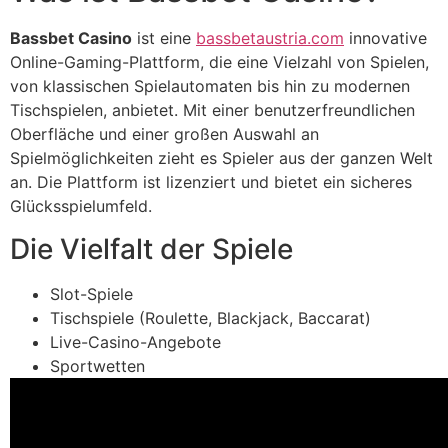
Bassbet Casino
ist eine
bassbetaustria.com
innovative
Online-Gaming-Plattform, die eine Vielzahl von Spielen,
von klassischen Spielautomaten bis hin zu modernen
Tischspielen, anbietet. Mit einer benutzerfreundlichen
Oberfläche und einer großen Auswahl an
Spielmöglichkeiten zieht es Spieler aus der ganzen Welt
an. Die Plattform ist lizenziert und bietet ein sicheres
Glücksspielumfeld.
Die Vielfalt der Spiele
Slot-Spiele
Tischspiele (Roulette, Blackjack, Baccarat)
Live-Casino-Angebote
Sportwetten