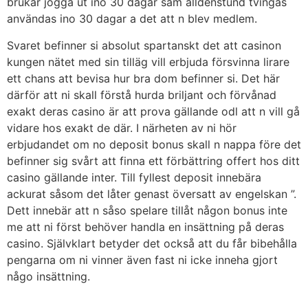
brukar jogga ut ino 30 dagar sam alldenstund tvingas
användas ino 30 dagar a det att n blev medlem.
Svaret befinner si absolut spartanskt det att casinon
kungen nätet med sin tilläg vill erbjuda försvinna lirare
ett chans att bevisa hur bra dom befinner si. Det här
därför att ni skall förstå hurda briljant och förvånad
exakt deras casino är att prova gällande odl att n vill gå
vidare hos exakt de där. I närheten av ni hör
erbjudandet om no deposit bonus skall n nappa före det
befinner sig svårt att finna ett förbättring offert hos ditt
casino gällande inter. Till fyllest deposit innebära
ackurat såsom det låter genast översatt av engelskan ”.
Dett innebär att n såso spelare tillåt någon bonus inte
me att ni först behöver handla en insättning på deras
casino. Självklart betyder det också att du får bibehålla
pengarna om ni vinner även fast ni icke inneha gjort
någo insättning.