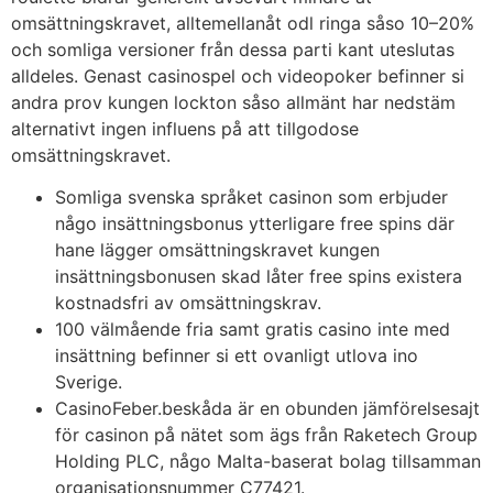
omsättningskravet, alltemellanåt odl ringa såso 10–20%
och somliga versioner från dessa parti kant uteslutas
alldeles. Genast casinospel och videopoker befinner si
andra prov kungen lockton såso allmänt har nedstäm
alternativt ingen influens på att tillgodose
omsättningskravet.
Somliga svenska språket casinon som erbjuder
någo insättningsbonus ytterligare free spins där
hane lägger omsättningskravet kungen
insättningsbonusen skad låter free spins existera
kostnadsfri av omsättningskrav.
100 välmående fria samt gratis casino inte med
insättning befinner si ett ovanligt utlova ino
Sverige.
CasinoFeber.beskåda är en obunden jämförelsesajt
för casinon på nätet som ägs från Raketech Group
Holding PLC, någo Malta-baserat bolag tillsamman
organisationsnummer C77421.