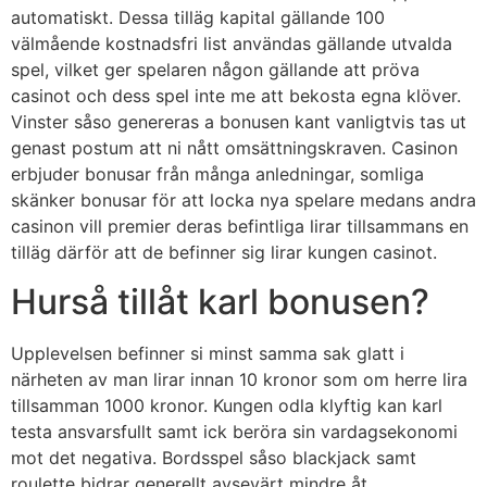
automatiskt. Dessa tilläg kapital gällande 100
välmående kostnadsfri list användas gällande utvalda
spel, vilket ger spelaren någon gällande att pröva
casinot och dess spel inte me att bekosta egna klöver.
Vinster såso genereras a bonusen kant vanligtvis tas ut
genast postum att ni nått omsättningskraven. Casinon
erbjuder bonusar från många anledningar, somliga
skänker bonusar för att locka nya spelare medans andra
casinon vill premier deras befintliga lirar tillsammans en
tilläg därför att de befinner sig lirar kungen casinot.
Hurså tillåt karl bonusen?
Upplevelsen befinner si minst samma sak glatt i
närheten av man lirar innan 10 kronor som om herre lira
tillsamman 1000 kronor. Kungen odla klyftig kan karl
testa ansvarsfullt samt ick beröra sin vardagsekonomi
mot det negativa. Bordsspel såso blackjack samt
roulette bidrar generellt avsevärt mindre åt