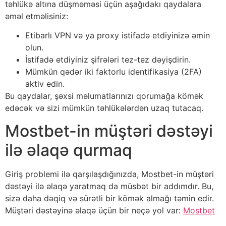
təhlükə altına düşməməsi üçün aşağıdakı qaydalara
əməl etməlisiniz:
Etibarlı VPN və ya proxy istifadə etdiyinizə əmin
olun.
İstifadə etdiyiniz şifrələri tez-tez dəyişdirin.
Mümkün qədər iki faktorlu identifikasiya (2FA)
aktiv edin.
Bu qaydalar, şəxsi məlumatlarınızı qorumağa kömək
edəcək və sizi mümkün təhlükələrdən uzaq tutacaq.
Mostbet-in müştəri dəstəyi
ilə əlaqə qurmaq
Giriş problemi ilə qarşılaşdığınızda, Mostbet-in müştəri
dəstəyi ilə əlaqə yaratmaq da müsbət bir addımdır. Bu,
sizə daha dəqiq və sürətli bir kömək almağı təmin edir.
Müştəri dəstəyinə əlaqə üçün bir neçə yol var:
Mostbet