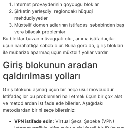
İnternet provayderinin qoyduğu bloklar
Şirkətin yerləşdiyi regiondakı hüquqi
məhdudiyyətlər
Müxtəlif domen adlarının istifadəsi səbəbindən baş
verə biləcək problemlər
Bu bloklar bəzən müvəqqəti olur, amma istifadəçilər
üçün narahatlığa səbəb olur. Buna görə də, giriş blokları
ilə mübarizə aparmaq üçün müxtəlif yollar vardır.
Giriş blokunun aradan
qaldırılması yolları
Giriş blokunu aşmaq üçün bir neçə üsul mövcuddur.
İstifadəçilər bu problemləri həll etmək üçün bir çox alət
və metodlardan istifadə edə bilərlər. Aşağıdakı
metodlardan birini seçə bilərsiniz:
VPN istifadə edin:
Virtual Şəxsi Şəbəkə (VPN)
internet trafikini şifrələyir və sizi fərqli bir IP ünvanı