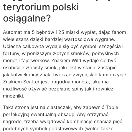
terytorium polski
osiągalne?
Automat ma 5 bębnów i 25 miarki wypłat, dając fanom
wiele szans dzięki bardziej wartościowe wygrane.
Uciecha całkowita wydaje się być symboli szczęścia i
fortuny, w poniższym złotych smoków, pomyślnych
monet i fajerwerków. Znakiem Wild wydaje się być
osobiście złocisty smok, jaki jest w stanie zastąpić
jakikolwiek inny znak, tworząc zwycięskie kompozycje.
Znakiem Scatter jest pogodna moneta, jaka ma
możliwość ożywiać bezpłatne spiny jak i również
mnożniki.
Taka strona jest na ciasteczek, aby zapewnić Tobie
perfekcyjną ewentualną obsadę. Aby otrzymać
nagrodę, trzeba wylądować kombinację chociaż pięć
podobnych symboli podstawowych (wolno także