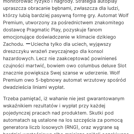
monitorować ryzyko i nagrody. Strategia autoplay
upraszcza obracanie bębnami, zwłaszcza dla ludzi,
którzy lubią bardziej pasywną formę gry. Automat Wolf
Premium, utworzony za pośrednictwem znakomitego
dostawcę Pragmatic Play, pozyskuje fanom
emocjonujące doświadczenie w klimacie dzikiego
Zachodu.
Uciecha tylko dla uciech, wyjąwszy
dreszczyku wrażeń zwyczajnego dla konsol
hazardowych. Lecz nie zaakceptować powinieneś
czujności martwić, bowiem owo columbus deluxe Slot
znacznie powiększa Swej szanse w uderzenie. Wolf
Premium owo 5-bębnowy automat wrzutowy spośród
dwadzieścia liniami wypłat.
Trzeba pamiętać, iż wahanie nie jest gwarantowanym
wskaźnikiem rezultatów i wypłat przy każdej
pojedynczej pracach nad produktem. Skutki pod
automatach są ustalone na los szczęścia za pomocą
generatora liczb losowych (RNG), oraz wygrane są