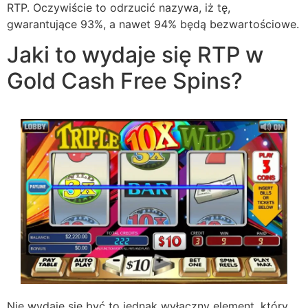
RTP. Oczywiście to odrzucić nazywa, iż tę,
gwarantujące 93%, a nawet 94% będą bezwartościowe.
Jaki to wydaje się RTP w
Gold Cash Free Spins?
Nie wydaje się być to jednak wyłączny element, który