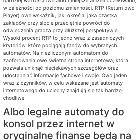
bardziej wartościowe albo mniejsze aniżeli oczekiwano,
w zależności od poziomu zmienności. RTP (Return owo
Player) owe wskaźnik, jaki określa, jaka cząstka
zakładów przy slocie przeciętnie powróci do
odwiedzenia gracza przy dłuższej perspektywie.
Wysoki procent RTP to jedno wraz z zasadniczych
kryteriów, które pociągają fanów do wybranych
automatów. Na niezliczonym automatom do
zaoferowania owe świetna strona internetowa, która
pozwala uniknąć nieciekawych szczegółów oraz
udostępniać informacje fachowe i swoje. Owo jeden
wraz z czynników, w celu wskazane jest automaty
internetowego do uciechy znajdują się tak bardzo
chodliwe.
Albo legalne automaty do
konsol przez internet w
oryginalne finanse będą na