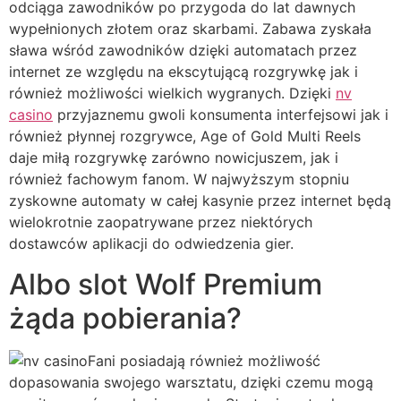
odciąga zawodników po przygoda do lat dawnych
wypełnionych złotem oraz skarbami. Zabawa zyskała
sława wśród zawodników dzięki automatach przez
internet ze względu na ekscytującą rozgrywkę jak i
również możliwości wielkich wygranych. Dzięki
nv
casino
przyjaznemu gwoli konsumenta interfejsowi jak i
również płynnej rozgrywce, Age of Gold Multi Reels
daje miłą rozgrywkę zarówno nowicjuszem, jak i
również fachowym fanom. W najwyższym stopniu
zyskowne automaty w całej kasynie przez internet będą
wielokrotnie zaopatrywane przez niektórych
dostawców aplikacji do odwiedzenia gier.
Albo slot Wolf Premium
żąda pobierania?
Fani posiadają również możliwość
dopasowania swojego warsztatu, dzięki czemu mogą