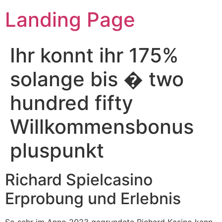
Landing Page
Ihr konnt ihr 175%
solange bis � two
hundred fifty
Willkommensbonus
pluspunkt
Richard Spielcasino
Erprobung und Erlebnis