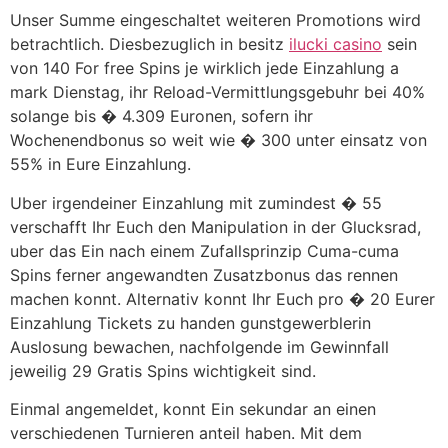
Unser Summe eingeschaltet weiteren Promotions wird
betrachtlich. Diesbezuglich in besitz
ilucki casino
sein
von 140 For free Spins je wirklich jede Einzahlung a
mark Dienstag, ihr Reload-Vermittlungsgebuhr bei 40%
solange bis � 4.309 Euronen, sofern ihr
Wochenendbonus so weit wie � 300 unter einsatz von
55% in Eure Einzahlung.
Uber irgendeiner Einzahlung mit zumindest � 55
verschafft Ihr Euch den Manipulation in der Glucksrad,
uber das Ein nach einem Zufallsprinzip Cuma-cuma
Spins ferner angewandten Zusatzbonus das rennen
machen konnt. Alternativ konnt Ihr Euch pro � 20 Eurer
Einzahlung Tickets zu handen gunstgewerblerin
Auslosung bewachen, nachfolgende im Gewinnfall
jeweilig 29 Gratis Spins wichtigkeit sind.
Einmal angemeldet, konnt Ein sekundar an einen
verschiedenen Turnieren anteil haben. Mit dem