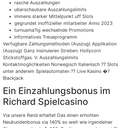
rasche Auszahlungen
uberschaubare Auszahlungslimits
immens starker Mittelpunkt uff Slots
gegrundet inoffizieller mitarbeiter Anno 2023
turnusma?ig wechselnde Promotions
informatives Treueprogramm
Verfugbare Zahlungsmethoden (Auszug) Applikation
(Auszug) Ganz insinuieren Streben: Hollycorn
Stickstoffgas. V. Auszahlungslimits
Kontaktmoglichkeiten Norwegisch Italienisch ?? Slots
unter anderem Spielautomaten ?? Live Kasino �?
Blackjack
Ein Einzahlungsbonus im
Richard Spielcasino
Via unsere Rand erhaltet Das einen erhohten
Neukundenbonus via 140% so weit wie irgendeiner