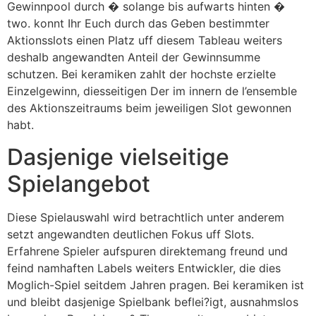
Gewinnpool durch � solange bis aufwarts hinten �
two. konnt Ihr Euch durch das Geben bestimmter
Aktionsslots einen Platz uff diesem Tableau weiters
deshalb angewandten Anteil der Gewinnsumme
schutzen. Bei keramiken zahlt der hochste erzielte
Einzelgewinn, diesseitigen Der im innern de l’ensemble
des Aktionszeitraums beim jeweiligen Slot gewonnen
habt.
Dasjenige vielseitige
Spielangebot
Diese Spielauswahl wird betrachtlich unter anderem
setzt angewandten deutlichen Fokus uff Slots.
Erfahrene Spieler aufspuren direktemang freund und
feind namhaften Labels weiters Entwickler, die dies
Moglich-Spiel seitdem Jahren pragen. Bei keramiken ist
und bleibt dasjenige Spielbank beflei?igt, ausnahmslos