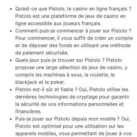
Qu’est-ce que Pistolo, le casino en ligne français ?
Pistolo est une plateforme de jeux de casino en
ligne accessible aux joueurs français.
Comment puis-je commencer à jouer sur Pistolo ?
Pour commencer, il vous suffit de créer un compte
et de déposer des fonds en utilisant une méthode
de paiement sécurisée.
Quels jeux puis-je trouver sur Pistolo ? Pistolo
propose une large sélection de jeux de casino, y
compris les machines à sous, la roulette, le
blackjack et le poker.
Pistolo est-il sûr et fiable ? Oui, Pistolo utilise les
dernières technologies de cryptage pour garantir
la sécurité de vos informations personnelles et
financières.
Puis-je jouer sur Pistolo depuis mon mobile ? Oui,
Pistolo est optimisé pour une utilisation sur les
appareils mobiles, vous permettant de jouer à vos