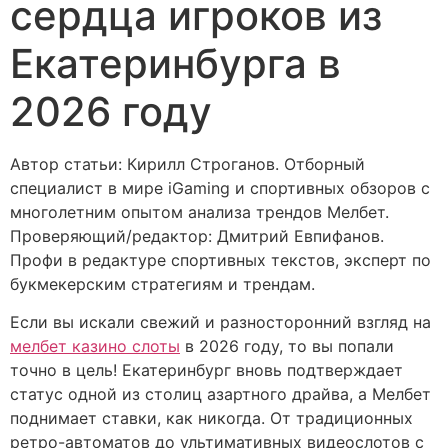
сердца игроков из
Екатеринбурга в
2026 году
Автор статьи:
Кирилл Строганов
. Отборный
специалист в мире iGaming и спортивных обзоров с
многолетним опытом анализа трендов Мелбет.
Проверяющий/редактор:
Дмитрий Евпифанов
.
Профи в редактуре спортивных текстов, эксперт по
букмекерским стратегиям и трендам.
Если вы искали свежий и разносторонний взгляд на
мелбет казино слоты
в 2026 году, то вы попали
точно в цель! Екатеринбург вновь подтверждает
статус одной из столиц азартного драйва, а Мелбет
поднимает ставки, как никогда. От традиционных
ретро-автоматов до ультимативных видеослотов с