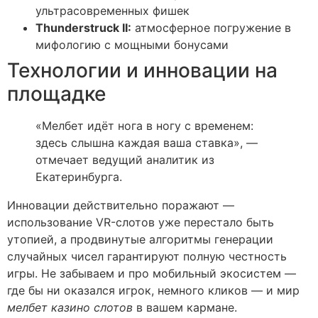
ультрасовременных фишек
Thunderstruck II:
атмосферное погружение в
мифологию с мощными бонусами
Технологии и инновации на
площадке
«Мелбет идёт нога в ногу с временем:
здесь слышна каждая ваша ставка», —
отмечает ведущий аналитик из
Екатеринбурга.
Инновации действительно поражают —
использование VR-слотов уже перестало быть
утопией, а продвинутые алгоритмы генерации
случайных чисел гарантируют полную честность
игры. Не забываем и про мобильный экосистем —
где бы ни оказался игрок, немного кликов — и мир
мелбет казино слотов
в вашем кармане.