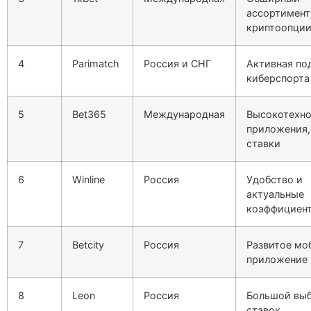
ассортимент
криптоопци
4
Parimatch
Россия и СНГ
Активная по
киберспорта
5
Bet365
Международная
Высокотехн
приложения, 
ставки
6
Winline
Россия
Удобство и
актуальные
коэффициен
7
Betcity
Россия
Развитое мо
приложение
8
Leon
Россия
Большой выб
ставок