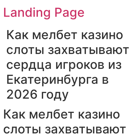
Landing Page
Как мелбет казино
слоты захватывают
сердца игроков из
Екатеринбурга в
2026 году
Как мелбет казино
слоты захватывают