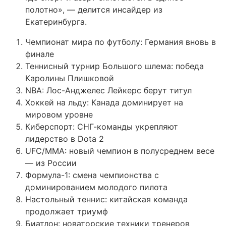
полотно», — делится инсайдер из
Екатеринбурга.
Чемпионат мира по футболу: Германия вновь в
финале
Теннисный турнир Большого шлема: победа
Каролины Плишковой
NBA: Лос-Анджелес Лейкерс берут титул
Хоккей на льду: Канада доминирует на
мировом уровне
Киберспорт: СНГ-команды укрепляют
лидерство в Dota 2
UFC/MMA: новый чемпион в полусреднем весе
— из России
Формула-1: смена чемпионства с
доминированием молодого пилота
Настольный теннис: китайская команда
продолжает триумф
Биатлон: новаторские техники тренеров