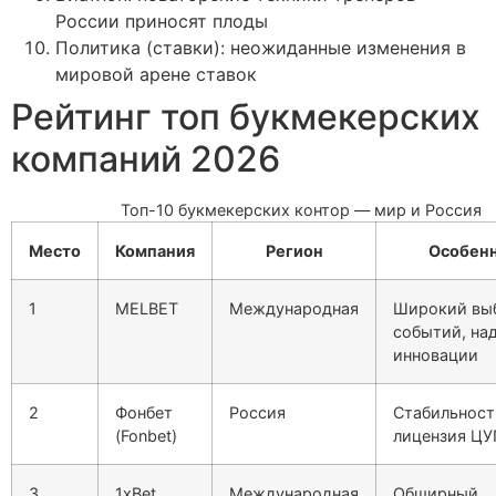
России приносят плоды
Политика (ставки): неожиданные изменения в
мировой арене ставок
Рейтинг топ букмекерских
компаний 2026
Топ-10 букмекерских контор — мир и Россия
Место
Компания
Регион
Особен
1
MELBET
Международная
Широкий вы
событий, на
инновации
2
Фонбет
Россия
Стабильност
(Fonbet)
лицензия Ц
3
1xBet
Международная
Обширный