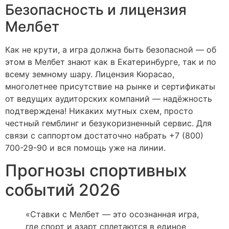
Безопасность и лицензия
Мелбет
Как не крути, а игра должна быть безопасной — об
этом в Мелбет знают как в Екатеринбурге, так и по
всему земному шару. Лицензия Кюрасао,
многолетнее присутствие на рынке и сертификаты
от ведущих аудиторских компаний — надёжность
подтверждена! Никаких мутных схем, просто
честный гемблинг и безукоризненный сервис. Для
связи с саппортом достаточно набрать +7 (800)
700-29-90 и вся помощь уже на линии.
Прогнозы спортивных
событий 2026
«Ставки с Мелбет — это осознанная игра,
где спорт и азарт сплетаются в единое