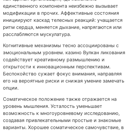
единственного компонента неизбежно вызывает
модификации в прочих. Аффективные состояния
инициируют каскад телесных реакций: учащается
ритм сердца, меняется дыхание, напрягаются или
расслабляются мускулатура.
Когнитивные механизмы тесно ассоциированы с
эмоциональным уровнем. казино Вулкан ликования
содействует креативному размышлению и
открытости к инновационным перспективам.
Беспокойство сужает фокус внимания, направляя
его на вероятные риски и снижая умение замечать
опции.
Соматическое положение также отражается на
уровень мышления. Усталость уменьшает
возможность к многоуровневому исследованию,
создавая привлекательными простые и знакомые
варианты. Хорошее соматическое самочувствие, в