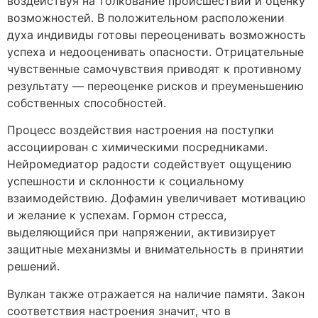
воздействуя на толкование происшествий и оценку
возможностей. В положительном расположении
духа индивиды готовы переоценивать возможность
успеха и недооценивать опасности. Отрицательные
чувственные самочувствия приводят к противному
результату — переоценке рисков и преуменьшению
собственных способностей.
Процесс воздействия настроения на поступки
ассоциирован с химическими посредниками.
Нейромедиатор радости содействует ощущению
успешности и склонности к социальному
взаимодействию. Дофамин увеличивает мотивацию
и желание к успехам. Гормон стресса,
выделяющийся при напряжении, активизирует
защитные механизмы и внимательность в принятии
решений.
Вулкан также отражается на наличие памяти. Закон
соответствия настроения значит, что в