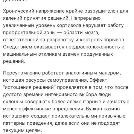
Хронический напряжение крайне разрушителен для
явлений принятия решений. Непрерывно
увеличенный уровень кортизола нарушает работу
префронтальной зоны — области мозга,
ответственной за разработку и контроль порывов.
Следствием оказывается предрасположенность к
машинальным откликам взамен продуманных
решений.
Переутомление работает аналогичным манером,
истощая ресурсы самоуправления. Эффект
“истощения решений” проявляется в том, что после
долгого времени интенсивного выбора люди
склонны совершать более элементарные и зачастую
менее эффективные определения. Вулкан казино
истощения создает привлекательными привычные
паттерны поведения, даже если они не подходят
текущим целям.