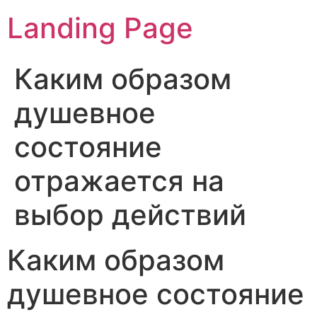
Landing Page
Каким образом
душевное
состояние
отражается на
выбор действий
Каким образом
душевное состояние