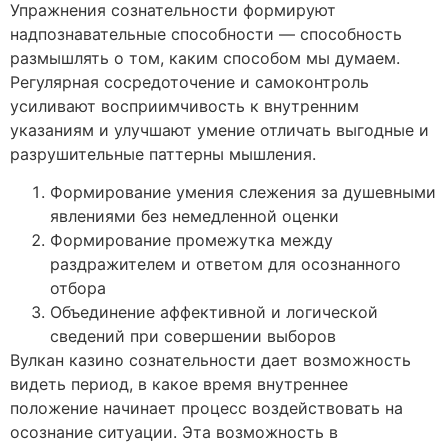
Упражнения сознательности формируют
надпознавательные способности — способность
размышлять о том, каким способом мы думаем.
Регулярная сосредоточение и самоконтроль
усиливают восприимчивость к внутренним
указаниям и улучшают умение отличать выгодные и
разрушительные паттерны мышления.
Формирование умения слежения за душевными
явлениями без немедленной оценки
Формирование промежутка между
раздражителем и ответом для осознанного
отбора
Объединение аффективной и логической
сведений при совершении выборов
Вулкан казино сознательности дает возможность
видеть период, в какое время внутреннее
положение начинает процесс воздействовать на
осознание ситуации. Эта возможность в