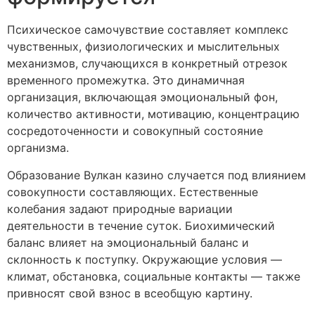
Психическое самочувствие составляет комплекс
чувственных, физиологических и мыслительных
механизмов, случающихся в конкретный отрезок
временного промежутка. Это динамичная
организация, включающая эмоциональный фон,
количество активности, мотивацию, концентрацию
сосредоточенности и совокупный состояние
организма.
Образование Вулкан казино случается под влиянием
совокупности составляющих. Естественные
колебания задают природные вариации
деятельности в течение суток. Биохимический
баланс влияет на эмоциональный баланс и
склонность к поступку. Окружающие условия —
климат, обстановка, социальные контакты — также
привносят свой взнос в всеобщую картину.