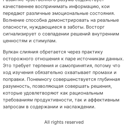
качественнее воспринимать информацию, кои
передают различные эмоциональные состояния.
Волнение способна демонстрировать на реальные
опасности, нуждающиеся в заботы. Восторг
сигнализирует о совпадении решений внутренним
ценностям и стимулам.
Вулкан слияния обретается через практику
осторожного отношения к паре источникам данных.
Это требует терпения и самопринятия, потому что
ход изучения обязательно охватывает промахи и
поправки. Понемногу совершенствуется глубинная
разумность, позволяющая совершать решения,
которые удовлетворяют как рациональным
требованиям продуктивности, так и аффективным
запросам в содержании и наслаждении.
All rights reserved