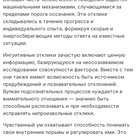
машинальными механизмами, случающимися за
пределами порога осознания. Эти отклики
складывались в течение прогресса и
индивидуального опыта, формируя скорые и
энергосберегающие методы ответа на известные
ситуации.
Интуитивные отклики зачастую включают ценную
информацию, базирующуюся на неосознаваемом
исследовании совокупности факторов. Вместе с тем
они также имеют возможность быть источником
предубеждений и познавательных отклонений.
Вулкан подсознательных процессов нуждается в
внимательного отношения — значимо быть
способным распознавать и при необходимости
исправлять непроизвольные отклики.
Чувственный ум охватывает способность понимать
свои внутренние порывы и регулировать ими. Это