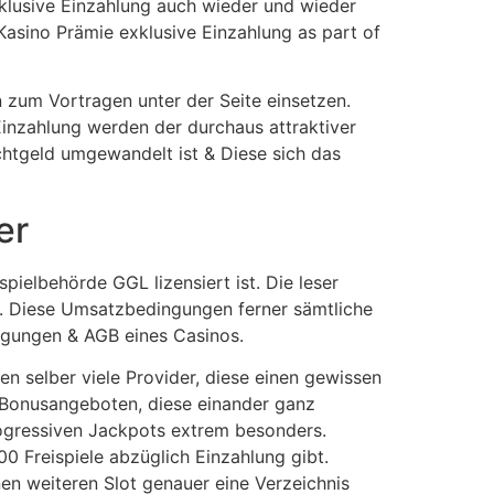
xklusive Einzahlung auch wieder und wieder
Kasino Prämie exklusive Einzahlung as part of
 zum Vortragen unter der Seite einsetzen.
 Einzahlung werden der durchaus attraktiver
chtgeld umgewandelt ist & Diese sich das
er
ielbehörde GGL lizensiert ist. Die leser
en. Diese Umsatzbedingungen ferner sämtliche
ingungen & AGB eines Casinos.
ren selber viele Provider, diese einen gewissen
i Bonusangeboten, diese einander ganz
progressiven Jackpots extrem besonders.
0 Freispiele abzüglich Einzahlung gibt.
nen weiteren Slot genauer eine Verzeichnis