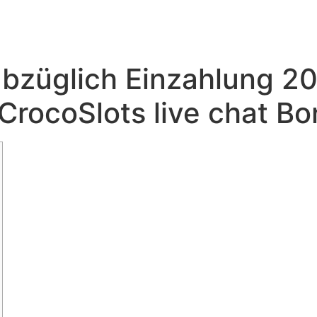
abzüglich Einzahlung 2
CrocoSlots live chat Bo