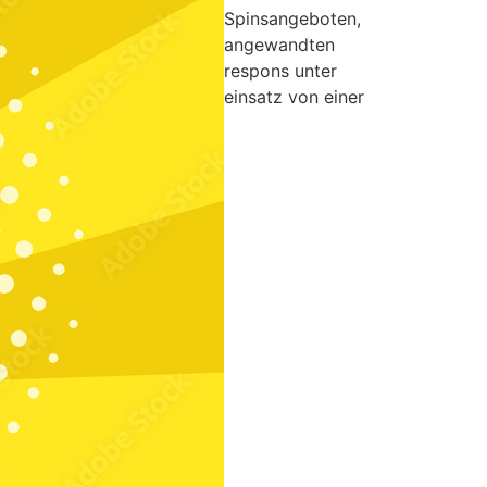
Spinsangeboten,
angewandten
respons unter
einsatz von einer