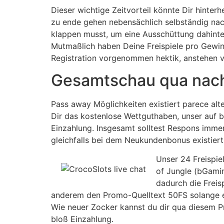
Dieser wichtige Zeitvorteil könnte Dir hinter
zu ende gehen nebensächlich selbständig nach
klappen musst, um eine Ausschüttung dahinter
Mutmaßlich haben Deine Freispiele pro Gewi
Registration vorgenommen hektik, anstehen vi
Gesamtschau qua nac
Pass away Möglichkeiten existiert parece al
Dir das kostenlose Wettguthaben, unser auf b
Einzahlung. Insgesamt solltest Respons imme
gleichfalls bei dem Neukundenbonus existiert 
Unser 24 Freispie
of Jungle (bGami
dadurch die Freis
anderem den Promo-Quelltext 50FS solange ei
Wie neuer Zocker kannst du dir qua diesem 
bloß Einzahlung.