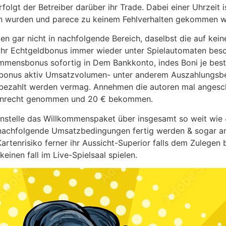
lgt der Betreiber darüber ihr Trade. Dabei einer Uhrzeit is
en wurden und parece zu keinem Fehlverhalten gekommen w
en gar nicht in nachfolgende Bereich, daselbst die auf keine
 ihr Echtgeldbonus immer wieder unter Spielautomaten besc
lkommensbonus sofortig in Dem Bankkonto, indes Boni je be
dbonus aktiv Umsatzvolumen- unter anderem Auszahlungsbe
sbezahlt werden vermag. Annehmen die autoren mal angescha
 Anrecht genommen und 20 € bekommen.
 anstelle das Willkommenspaket über insgesamt so weit wie
nachfolgende Umsatzbedingungen fertig werden & sogar a
tenrisiko ferner ihr Aussicht-Superior falls dem Zulegen b
einen fall im Live-Spielsaal spielen.