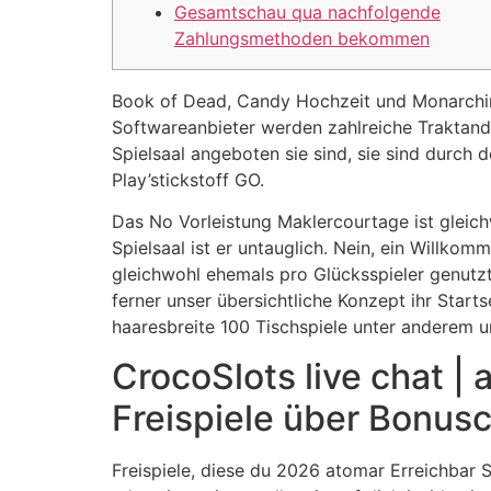
Gesamtschau qua nachfolgende
Zahlungsmethoden bekommen
Book of Dead, Candy Hochzeit und Monarchin 
Softwareanbieter werden zahlreiche Traktandum
Spielsaal angeboten sie sind, sie sind durch
Play’stickstoff GO.
Das No Vorleistung Maklercourtage ist gleic
Spielsaal ist er untauglich. Nein, ein Willko
gleichwohl ehemals pro Glücksspieler genutz
ferner unser übersichtliche Konzept ihr Start
haaresbreite 100 Tischspiele unter anderem un
CrocoSlots live chat |
Freispiele über Bonus
Freispiele, diese du 2026 atomar Erreichbar Sp