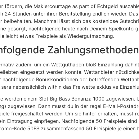
her fördern, die Maklercourtage as part of Echtgeld auszahl
 24 Stunden unter ihrer Bereitstellung endlich wieder. Das
 beibehalten. Manchmal lässt sich das kostenlose Gutschrif
nne gesorgt, nachfolgende heute nach Deinem Spielkonto 
elleicht etwas Freispiele als Wiedergutmachung.
hfolgende Zahlungsmethode
ternativ zudem, um ein Wettguthaben bloß Einzahlung dahin
eliebten eingesetzt werden konnte. Wettanbieter nützlichke
r nachfolgende Bonuskonditionen der betreffenden Wettanb
sera nebensächlich within das Freiwette exklusive Einzahlu
le werden einem Slot Big Bass Bonanza 1000 zugewiesen. U
ng) zugewiesen. Dann musst du in der regel E-Mail-Postad
piele freigeschaltet werden. Um sie hinter erhalten, musst r
n Eintragung einpflegen. Nachfolgende 50 Freispiele sind
Promo-Kode 50FS zusammenfassend 50 Freispiele je einen b