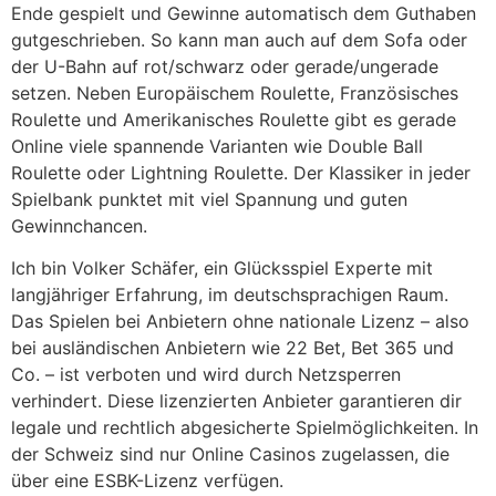
Ende gespielt und Gewinne automatisch dem Guthaben
gutgeschrieben. So kann man auch auf dem Sofa oder
der U-Bahn auf rot/schwarz oder gerade/ungerade
setzen. Neben Europäischem Roulette, Französisches
Roulette und Amerikanisches Roulette gibt es gerade
Online viele spannende Varianten wie Double Ball
Roulette oder Lightning Roulette. Der Klassiker in jeder
Spielbank punktet mit viel Spannung und guten
Gewinnchancen.
Ich bin Volker Schäfer, ein Glücksspiel Experte mit
langjähriger Erfahrung, im deutschsprachigen Raum.
Das Spielen bei Anbietern ohne nationale Lizenz – also
bei ausländischen Anbietern wie 22 Bet, Bet 365 und
Co. – ist verboten und wird durch Netzsperren
verhindert. Diese lizenzierten Anbieter garantieren dir
legale und rechtlich abgesicherte Spielmöglichkeiten. In
der Schweiz sind nur Online Casinos zugelassen, die
über eine ESBK-Lizenz verfügen.