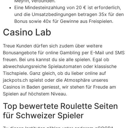
Meyrin, verbunden.
Eine Mindesteinzahlung von 20 € ist erforderlich,
und die Umsatzbedingungen betragen 35x für den
Bonus sowie 40x für Gewinne aus Freispielen.
Casino Lab
Treue Kunden dürfen sich zudem über weitere
Bonusangebote für online Gambling per E-Mail und SMS
freuen. Bei uns kannst du sie alle spielen. Egal ob
abwechslungsreiche Spielautomaten oder klassische
Tischspiele. Ganz gleich, ob du lieber online auf
jackpots.ch spielst oder die Atmosphäre unseres
Casinos in Baden geniesst, wir stehen für Freude am
Spielen auf höchstem Niveau.
Top bewertete Roulette Seiten
für Schweizer Spieler