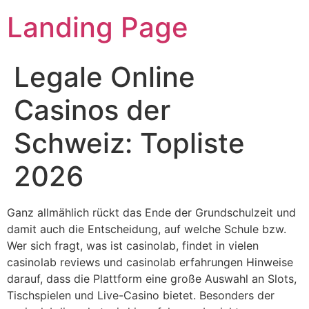
Landing Page
Legale Online
Casinos der
Schweiz:️ Topliste
2026
Ganz allmählich rückt das Ende der Grundschulzeit und
damit auch die Entscheidung, auf welche Schule bzw.
Wer sich fragt, was ist casinolab, findet in vielen
casinolab reviews und casinolab erfahrungen Hinweise
darauf, dass die Plattform eine große Auswahl an Slots,
Tischspielen und Live-Casino bietet. Besonders der