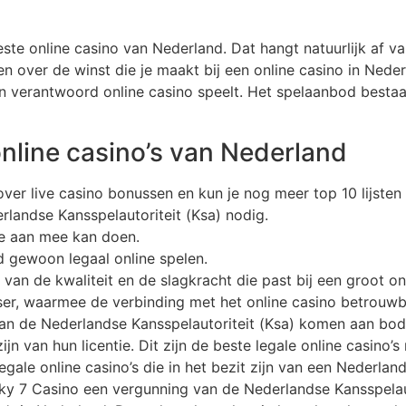
e online casino van Nederland. Dat hangt natuurlijk af van w
en over de winst die je maakt bij een online casino in Neder
 en verantwoord online casino speelt. Het spelaanbod besta
online casino’s van Nederland
e over live casino bonussen en kun je nog meer top 10 lijsten
landse Kansspelautoriteit (Ksa) nodig.
je aan mee kan doen.
d gewoon legaal online spelen.
an de kwaliteit en de slagkracht die past bij een groot onl
owser, waarmee de verbinding met het online casino betrou
van de Nederlandse Kansspelautoriteit (Ksa) komen aan bod. 
n van hun licentie. Dit zijn de beste legale online casino’s
egale online casino’s die in het bezit zijn van een Nederl
cky 7 Casino een vergunning van de Nederlandse Kansspelau