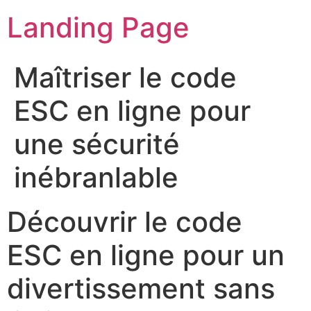
Landing Page
Maîtriser le code
ESC en ligne pour
une sécurité
inébranlable
Découvrir le code
ESC en ligne pour un
divertissement sans