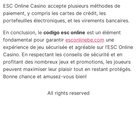
ESC Online Casino accepte plusieurs méthodes de
paiement, y compris les cartes de crédit, les
portefeuilles électroniques, et les virements bancaires.
En conclusion, le
codigo esc online
est un élément
fondamental pour garantir
esconlinebe.com
une
expérience de jeu sécurisée et agréable sur l’ESC Online
Casino. En respectant les conseils de sécurité et en
profitant des nombreux jeux et promotions, les joueurs
peuvent maximiser leur plaisir tout en restant protégés.
Bonne chance et amusez-vous bien!
All rights reserved