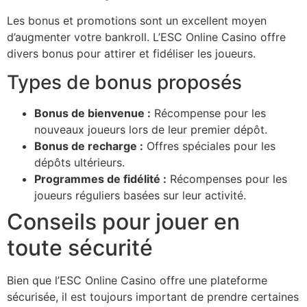
Les bonus et promotions sont un excellent moyen
d’augmenter votre bankroll. L’ESC Online Casino offre
divers bonus pour attirer et fidéliser les joueurs.
Types de bonus proposés
Bonus de bienvenue :
Récompense pour les
nouveaux joueurs lors de leur premier dépôt.
Bonus de recharge :
Offres spéciales pour les
dépôts ultérieurs.
Programmes de fidélité :
Récompenses pour les
joueurs réguliers basées sur leur activité.
Conseils pour jouer en
toute sécurité
Bien que l’ESC Online Casino offre une plateforme
sécurisée, il est toujours important de prendre certaines