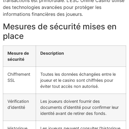
transactions est primordiale. L’ESC Online Casino utilise
des technologies avancées pour protéger les
informations financières des joueurs.
Mesures de sécurité mises en
place
Mesure de
Description
sécurité
Chiffrement
Toutes les données échangées entre le
SSL
joueur et le casino sont chiffrées pour
éviter tout accès non autorisé.
Vérification
Les joueurs doivent fournir des
d’identité
documents d’identité pour confirmer leur
identité avant de retirer des fonds.
Historique
Les joueurs peuvent consulter l’historique