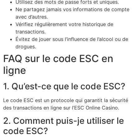
Utilisez des mots de passe forts et uniques.
Ne partagez jamais vos informations de compte
avec d’autres.
Vérifiez régulièrement votre historique de
transactions.
Évitez de jouer sous l’influence de l’alcool ou de
drogues.
FAQ sur le code ESC en
ligne
1. Qu’est-ce que le code ESC?
Le code ESC est un protocole qui garantit la sécurité
des transactions en ligne sur l’ESC Online Casino.
2. Comment puis-je utiliser le
code ESC?