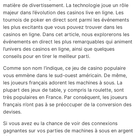
matière de divertissement. La technologie joue un rôle
majeur dans l’évolution des casinos live en ligne. Les
tournois de poker en direct sont parmi les événements
les plus excitants que vous pouvez trouver dans les
casinos en ligne. Dans cet article, nous explorerons les
événements en direct les plus remarquables qui animent
l’univers des casinos en ligne, ainsi que quelques
conseils pour en tirer le meilleur parti.
Comme son nom l’indique, ce jeu de casino populaire
vous emmène dans le sud-ouest américain. De même,
les joueurs français adorent les machines à sous. La
plupart des jeux de table, y compris la roulette, sont
très populaires en France. Par conséquent, les joueurs
français n’ont pas à se préoccuper de la conversion des
devises.
Si vous avez eu la chance de voir des connexions
gagnantes sur vos parties de machines à sous en argent