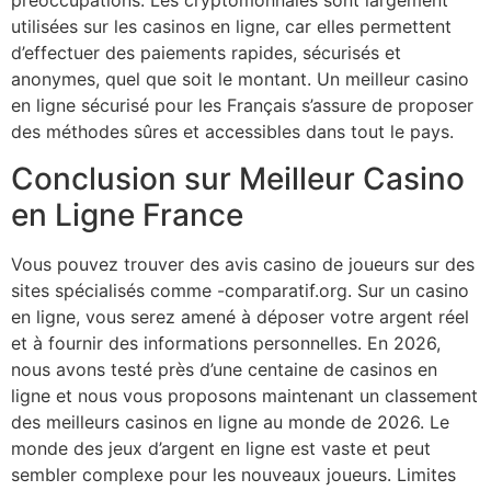
préoccupations. Les cryptomonnaies sont largement
utilisées sur les casinos en ligne, car elles permettent
d’effectuer des paiements rapides, sécurisés et
anonymes, quel que soit le montant. Un meilleur casino
en ligne sécurisé pour les Français s’assure de proposer
des méthodes sûres et accessibles dans tout le pays.
Conclusion sur Meilleur Casino
en Ligne France
Vous pouvez trouver des avis casino de joueurs sur des
sites spécialisés comme -comparatif.org. Sur un casino
en ligne, vous serez amené à déposer votre argent réel
et à fournir des informations personnelles. En 2026,
nous avons testé près d’une centaine de casinos en
ligne et nous vous proposons maintenant un classement
des meilleurs casinos en ligne au monde de 2026. Le
monde des jeux d’argent en ligne est vaste et peut
sembler complexe pour les nouveaux joueurs. Limites