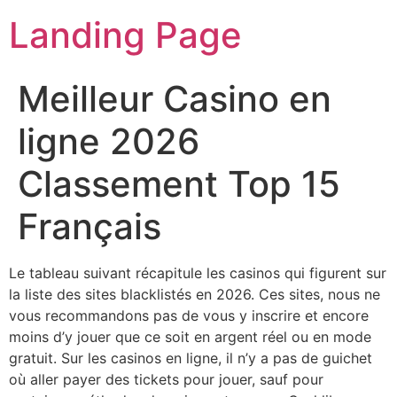
Landing Page
Meilleur Casino en
ligne 2026
Classement Top 15
Français
Le tableau suivant récapitule les casinos qui figurent sur
la liste des sites blacklistés en 2026. Ces sites, nous ne
vous recommandons pas de vous y inscrire et encore
moins d’y jouer que ce soit en argent réel ou en mode
gratuit. Sur les casinos en ligne, il n’y a pas de guichet
où aller payer des tickets pour jouer, sauf pour