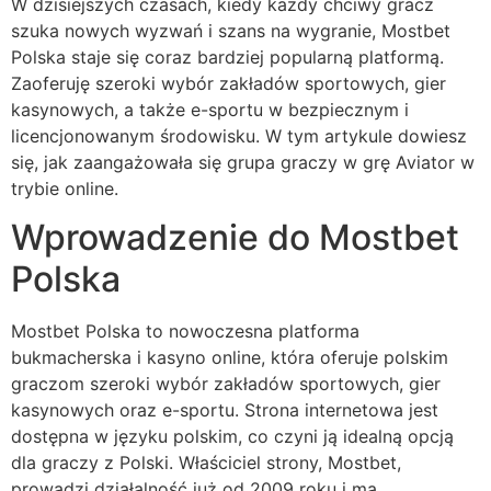
W dzisiejszych czasach, kiedy każdy chciwy gracz
szuka nowych wyzwań i szans na wygranie, Mostbet
Polska staje się coraz bardziej popularną platformą.
Zaoferuję szeroki wybór zakładów sportowych, gier
kasynowych, a także e-sportu w bezpiecznym i
licencjonowanym środowisku. W tym artykule dowiesz
się, jak zaangażowała się grupa graczy w grę Aviator w
trybie online.
Wprowadzenie do Mostbet
Polska
Mostbet Polska to nowoczesna platforma
bukmacherska i kasyno online, która oferuje polskim
graczom szeroki wybór zakładów sportowych, gier
kasynowych oraz e-sportu. Strona internetowa jest
dostępna w języku polskim, co czyni ją idealną opcją
dla graczy z Polski. Właściciel strony, Mostbet,
prowadzi działalność już od 2009 roku i ma