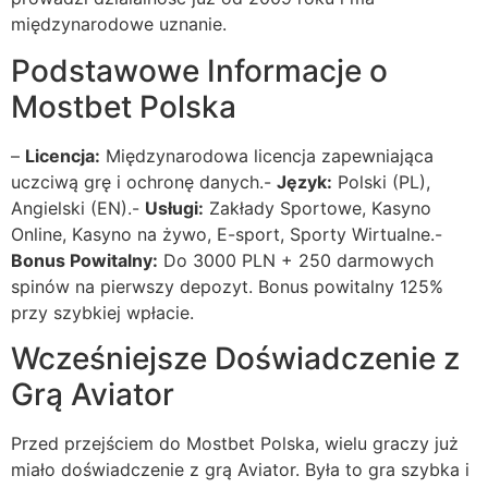
międzynarodowe uznanie.
Podstawowe Informacje o
Mostbet Polska
–
Licencja:
Międzynarodowa licencja zapewniająca
uczciwą grę i ochronę danych.-
Język:
Polski (PL),
Angielski (EN).-
Usługi:
Zakłady Sportowe, Kasyno
Online, Kasyno na żywo, E-sport, Sporty Wirtualne.-
Bonus Powitalny:
Do 3000 PLN + 250 darmowych
spinów na pierwszy depozyt. Bonus powitalny 125%
przy szybkiej wpłacie.
Wcześniejsze Doświadczenie z
Grą Aviator
Przed przejściem do Mostbet Polska, wielu graczy już
miało doświadczenie z grą Aviator. Była to gra szybka i