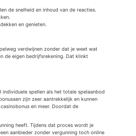
len de snelheid en inhoud van de reacties.
kken.
tdekken en genieten.
simpelweg verdwijnen zonder dat je weet wat
 de eigen bedrijfsrekening. Dat klinkt
 individuele spellen als het totale spelaanbod
bonussen zijn zeer aantrekkelijk en kunnen
e casinobonus en meer. Doordat de
unning heeft. Tijdens dat proces wordt je
dt een aanbieder zonder vergunning toch online