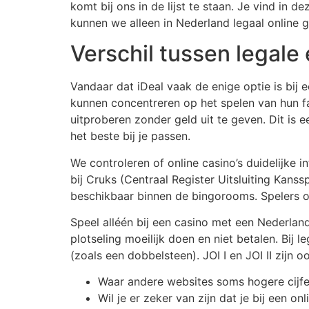
komt bij ons in de lijst te staan. Je vind in 
kunnen we alleen in Nederland legaal online 
Verschil tussen legale 
Vandaar dat iDeal vaak de enige optie is bij 
kunnen concentreren op het spelen van hun fav
uitproberen zonder geld uit te geven. Dit i
het beste bij je passen.
We controleren of online casino’s duidelijke i
bij Cruks (Centraal Register Uitsluiting Kanss
beschikbaar binnen de bingorooms. Spelers o
Speel alléén bij een casino met een Nederland
plotseling moeilijk doen en niet betalen. Bij 
(zoals een dobbelsteen). JOI I en JOI II zijn 
Waar andere websites soms hogere cijfers
Wil je er zeker van zijn dat je bij een 