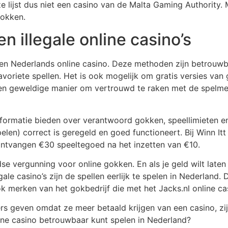
deze lijst dus niet een casino van de Malta Gaming Authority.
gokken.
en illegale online casino’s
een Nederlands online casino. Deze methoden zijn betrouwba
oriete spellen. Het is ook mogelijk om gratis versies van 
s een geweldige manier om vertrouwd te raken met de spel
nformatie bieden over verantwoord gokken, speellimieten en 
pelen) correct is geregeld en goed functioneert. Bij Winn It
ntvangen €30 speeltegoed na het inzetten van €10.
se vergunning voor online gokken. En als je geld wilt laten 
legale casino’s zijn de spellen eerlijk te spelen in Nederlan
ook merken van het gokbedrijf die met het Jacks.nl online c
 geven omdat ze meer betaald krijgen van een casino, zijn wi
online casino betrouwbaar kunt spelen in Nederland?