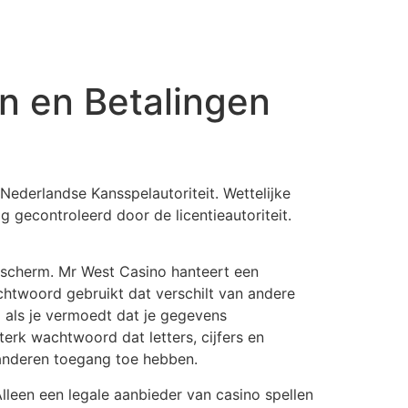
n en Betalingen
Nederlandse Kansspelautoriteit. Wettelijke
ig gecontroleerd door de licentieautoriteit.
’ scherm. Mr West Casino hanteert een
chtwoord gebruikt dat verschilt van andere
l als je vermoedt dat je gegevens
rk wachtwoord dat letters, cijfers en
anderen toegang toe hebben.
Alleen een legale aanbieder van casino spellen