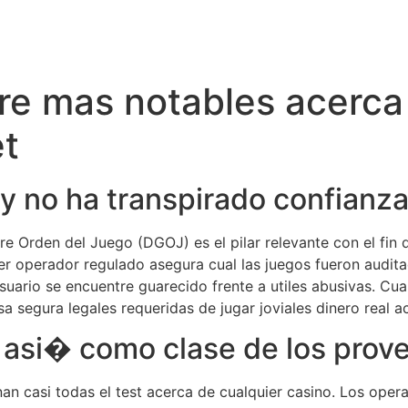
re mas notables acerca
et
y no ha transpirado confianza
e Orden del Juego (DGOJ) es el pilar relevante con el fin d
er operador regulado asegura cual las juegos fueron audita
usuario se encuentre guarecido frente a utiles abusivas. Cua
sa segura legales requeridas de jugar joviales dinero real 
 asi� como clase de los prov
inan casi todas el test acerca de cualquier casino. Los oper