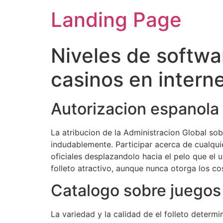
Landing Page
Niveles de softwa
casinos en intern
Autorizacion espanola 
La atribucion de la Administracion Global sobr
indudablemente. Participar acerca de cualqui
oficiales desplazandolo hacia el pelo que el 
folleto atractivo, aunque nunca otorga los co
Catalogo sobre juegos
La variedad y la calidad de el folleto determ