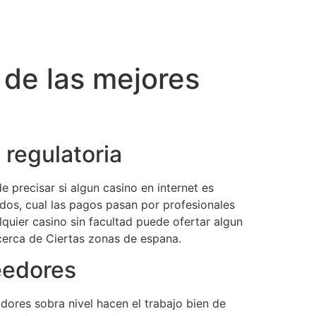
 de las mejores
 regulatoria
e precisar si algun casino en internet es
dos, cual las pagos pasan por profesionales
lquier casino sin facultad puede ofertar algun
acerca de Ciertas zonas de espana.
eedores
adores sobra nivel hacen el trabajo bien de