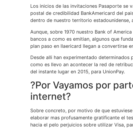
Los inicios de las invitaciones Pasaporte se
postal de credibilidad BankAmericard del pai
dentro de nuestro territorio estadounidense
Aunque, sobre 1970 nuestro Bank of America 
bancos a como es emitian, algunos que fund
plan paso en llaericard llegan a convertirse 
Desde alli han experimentado determinados p
como es llevo an acontecer la red de retribu
del instante lugar en 2015, para UnionPay.
?Por Vayamos por parte
internet?
Sobre concreto, por motivo de que estuviese 
elaborar mas profusamente gratificante el tes
hacia el pelo perjuicios sobre utilizar Visa, 