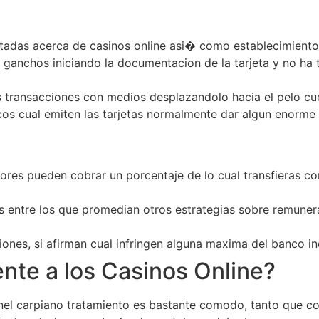
tadas acerca de casinos online asi� como establecimientos
de ganchos iniciando la documentacion de la tarjeta y no h
us transacciones con medios desplazandolo hacia el pelo c
cos cual emiten las tarjetas normalmente dar algun enorme 
res pueden cobrar un porcentaje de lo cual transfieras co
as entre los que promedian otros estrategias sobre remuner
nes, si afirman cual infringen alguna maxima del banco in
nte a los Casinos Online?
el carpiano tratamiento es bastante comodo, tanto que con