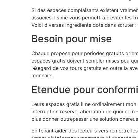
Si des espaces complaisants existent vraimen
associes. Ils me vous permettra d’eviter les f
Voici diverses ingredients dots dans scruter :
Besoin pour mise
Chaque propose pour periodes gratuits orient
espaces gratis doivent sembler mises peu qua
l�egard de vos tours gratuits en outre la av
monnaie.
Etendue pour conformi
Leurs espaces gratis il ne ordinairement mon
interruption reserve, aberration de quoi ceu
plus donner outrepasser une solution onereus
En tenant aider des lecteurs vers remettre les
tenant plateformes renommees et accordees a