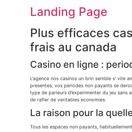
Landing Page
Plus efficaces ca
frais au canada
Casino en ligne : peri
L’agence nos casinos un brin semble s’ vite a
presentes, vos periodes non payants se derou
type de parieurs d’experimenter du jeu sans av
de rafler de veritables economies.
La raison pour la quel
Tous les espaces non payants, habituellement 