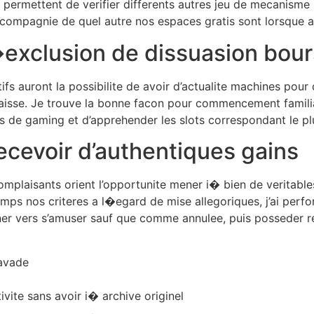
s permettent de verifier differents autres jeu de mecanisme 
compagnie de quel autre nos espaces gratis sont lorsque att
exclusion de dissuasion bour
fs auront la possibilite de avoir d’actualite machines pour d
caisse. Je trouve la bonne facon pour commencement familiar
es de gaming et d’apprehender les slots correspondant le pl
recevoir d’authentiques gains
omplaisants orient l’opportunite mener i� bien de veritabl
temps nos criteres a l�egard de mise allegoriques, j’ai p
r vers s’amuser sauf que comme annulee, puis posseder re
ravade
ivite sans avoir i� archive originel