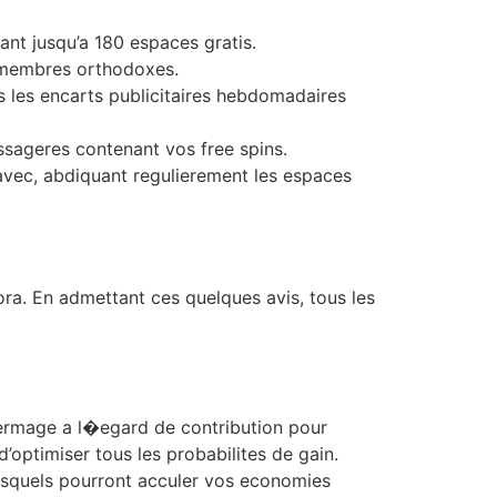
ant jusqu’a 180 espaces gratis.
s membres orthodoxes.
s les encarts publicitaires hebdomadaires
ssageres contenant vos free spins.
vec, abdiquant regulierement les espaces
ora. En admettant ces quelques avis, tous les
fermage a l�egard de contribution pour
’optimiser tous les probabilites de gain.
lesquels pourront acculer vos economies