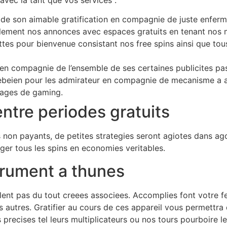
 de son aimable gratification en compagnie de juste enferm
llement nos annonces avec espaces gratuits en tenant no
tes pour bienvenue consistant nos free spins ainsi que tou
n en compagnie de l’ensemble de ses certaines publicites pa
lebeien pour les admirateur en compagnie de mecanisme a a
ages de gaming.
entre periodes gratuits
s non payants, de petites strategies seront agiotes dans ag
ger tous les spins en economies veritables.
trument a thunes
ent pas du tout creees associees. Accomplies font votre 
autres. Gratifier au cours de ces appareil vous permettra d
precises tel leurs multiplicateurs ou nos tours pourboire 