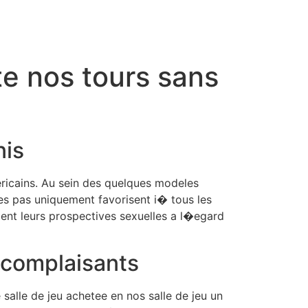
te nos tours sans
nis
ericains. Au sein des quelques modeles
es pas uniquement favorisent i� tous les
ement leurs prospectives sexuelles a l�egard
s complaisants
salle de jeu achetee en nos salle de jeu un