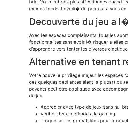
brin. Vraiment des plus affectionnes quand il
memes fonds. Revoili� de petites raisons en 
Decouverte du jeu a l�
Avec les espaces complaisants, tous les sporti
fonctionnalites sans avoir i� risquer a elles 
d’apprendre vers tenter les diverses cinetiqu
Alternative en tenant 
Votre nouvelle privilege majeur les espaces c
ces quelques depliantes aient la plupart du 
payants peut etre appliquee avec accompagne
de jeu.
Apprecier avec type de jeux sans nul b
Verifier deux methodes de gaming
Progresser les probabilites pour product