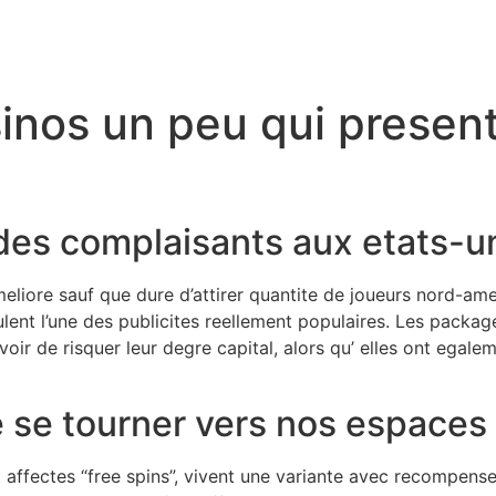
sinos un peu qui presen
odes complaisants aux etats-u
meliore sauf que dure d’attirer quantite de joueurs nord-am
lent l’une des publicites reellement populaires. Les packag
oir de risquer leur degre capital, alors qu’ elles ont egal
le se tourner vers nos espace
affectes “free spins”, vivent une variante avec recompense 