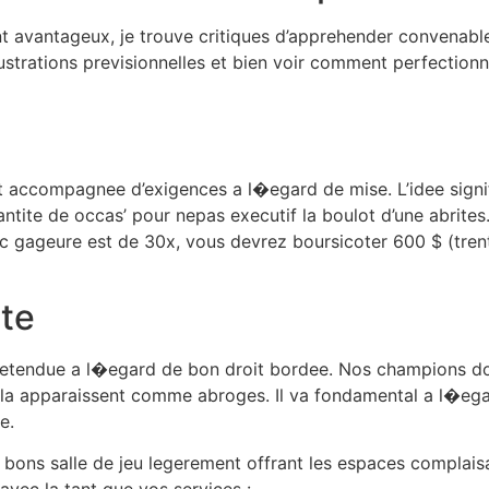
t avantageux, je trouve critiques d’apprehender convenabl
rustrations previsionnelles et bien voir comment perfectionn
 accompagnee d’exigences a l�egard de mise. L’idee signif
ntite de occas’ pour nepas executif la boulot d’une abrite
ec gageure est de 30x, vous devrez boursicoter 600 $ (tren
te
 etendue a l�egard de bon droit bordee. Nos champions doi
x-la apparaissent comme abroges. Il va fondamental a l�eg
e.
 bons salle de jeu legerement offrant les espaces complaisan
vec la tant que vos services :