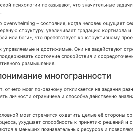
ской психологии показывают, что значительные задач
.
 overwhelming – состояние, когда человек ощущает с
нервную структуру, увеличивает градацию кортизола и
бей или беги», что препятствует конструктивному про
ак управляемые и достижимые. Они не задействуют ст
поддерживать состояние спокойствия и сосредоточен
ативного размышления.
 понимание многогранности
, отчего мозг по-разному откликается на задания разн
ять личности ограничена и способна действенно анал
ловной мозг стремится охватить целые её стороны сраз
оцесса, ухудшает способность к принятию решений и
тся в меньших познавательных ресурсов и позволяют