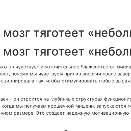
 мозг тяготеет «небо
 мозг тяготеет «небо
что он чувствует исключительное блаженство от миниа
няет, почему мы чувствуем прилив энергии после заве
юционировала так, чтобы стимулировать любые выраж
ен – он строится на глубинных структурах функциони
 когда мы получаем крошечной мишени, запускаются те
енном размере. Это создает надежную мотивационную п