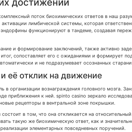
их достижений
омплексный поток биохимических ответов в наш разум
 активации лимбической системы, которая ответствен
 эндорфины функционируют в тандеме, создавая переж
вание и формирование заключений, также активно зад
 итог, сопоставляет его с ожиданиями и формирует п
втоматически и не подразумевает осознанных старани
и её отклик на движение
 в организации вознаграждения головного мозга. Заня
оде приближения к ней. spinto casino зеркало исследо
овые рецепторы в вентральной зоне покрышки.
остоит в том, что она откликается на относительный 
ать такую же биохимическую ответ, как и значительно
реализации элементарных повседневных поручений.