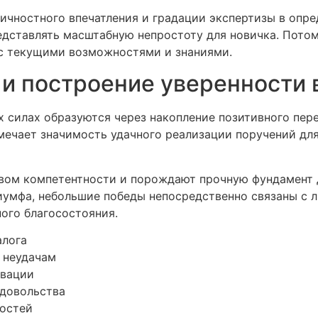
ичностного впечатления и градации экспертизы в опред
едставлять масштабную непростоту для новичка. Пото
с текущими возможностями и знаниями.
 построение уверенности 
 силах образуются через накопление позитивного переж
ечает значимость удачного реализации поручений дл
вом компетентности и порождают прочную фундамент 
иумфа, небольшие победы непосредственно связаны с 
ого благосостояния.
алога
 неудачам
ивации
 довольства
ностей