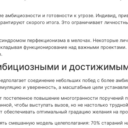
ие амбициозности и готовности к угрозе. Индивид, пр
арантируют скорого итога. Это ограничивает личностн
 синдромом перфекционизма в мелочах. Некоторые лич
ткладывая функционирование над важными проектами.
.
мбициозными и достижимы
едполагает соединение небольших побед с более амб
муляцию и уверенность, а масштабные цели устанавли
т постепенное повышение многогранности поручений п
нной, чтобы выступать вызов, но не настолько трудно
т обеспечивать оптимальный градацию желания на про
ять смешанную модель целеполагания: 70% стараний 