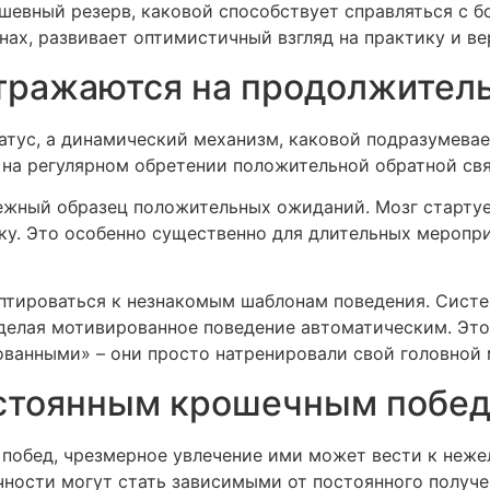
евный резерв, каковой способствует справляться с б
нах, развивает оптимистичный взгляд на практику и в
отражаются на продолжител
татус, а динамический механизм, каковой подразумевае
на регулярном обретении положительной обратной свя
жный образец положительных ожиданий. Мозг стартует
у. Это особенно существенно для длительных меропри
птироваться к незнакомым шаблонам поведения. Систе
елая мотивированное поведение автоматическим. Это 
ванными» – они просто натренировали свой головной 
остоянным крошечным побе
обед, чрезмерное увлечение ими может вести к нежел
чности могут стать зависимыми от постоянного получе