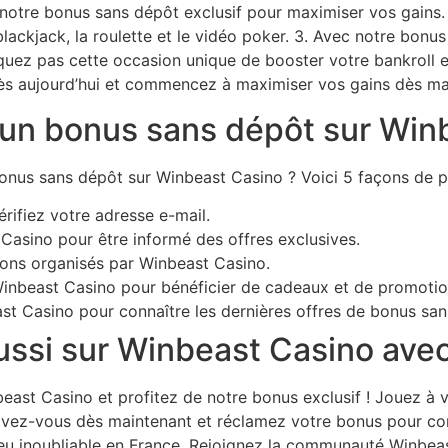
 notre bonus sans dépôt exclusif pour maximiser vos gains.
blackjack, la roulette et le vidéo poker. 3. Avec notre bon
quez pas cette occasion unique de booster votre bankroll 
s aujourd’hui et commencez à maximiser vos gains dès ma
un bonus sans dépôt sur Win
nus sans dépôt sur Winbeast Casino ? Voici 5 façons de pro
rifiez votre adresse e-mail.
Casino pour être informé des offres exclusives.
ions organisés par Winbeast Casino.
Winbeast Casino pour bénéficier de cadeaux et de promotio
ast Casino pour connaître les dernières offres de bonus san
éussi sur Winbeast Casino ave
beast Casino et profitez de notre bonus exclusif ! Jouez à
crivez-vous dès maintenant et réclamez votre bonus pour 
jeu inoubliable en France. Rejoignez la communauté Winbea