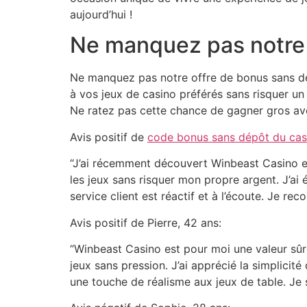
aujourd’hui !
Ne manquez pas notre 
Ne manquez pas notre offre de bonus sans dé
à vos jeux de casino préférés sans risquer un 
Ne ratez pas cette chance de gagner gros av
Avis positif de
code bonus sans dépôt du cas
“J’ai récemment découvert Winbeast Casino et
les jeux sans risquer mon propre argent. J’ai 
service client est réactif et à l’écoute. Je 
Avis positif de Pierre, 42 ans:
“Winbeast Casino est pour moi une valeur sûre
jeux sans pression. J’ai apprécié la simplicité
une touche de réalisme aux jeux de table. Je s