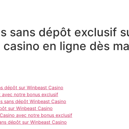
us sans dépôt exclusif 
 casino en ligne dès ma
ns dépôt sur Winbeast Casino
 avec notre bonus exclusif
us sans dépôt Winbeast Casino
pôt sur Winbeast Casino
 Casino avec notre bonus exclusif
ans dépôt sur Winbeast Casino