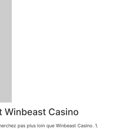
t Winbeast Casino
herchez pas plus loin que Winbeast Casino. 1.