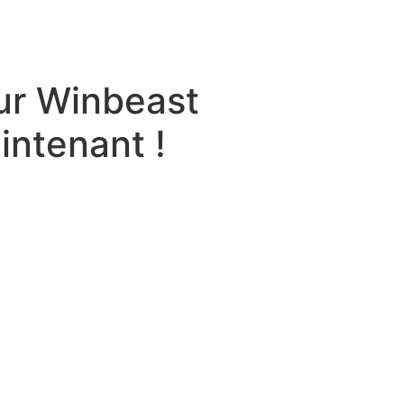
sur Winbeast
intenant !