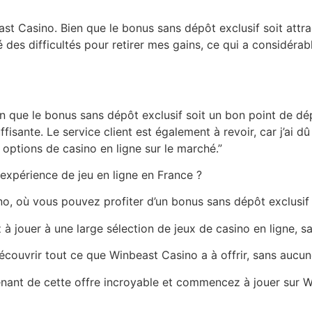
t Casino. Bien que le bonus sans dépôt exclusif soit attract
ntré des difficultés pour retirer mes gains, ce qui a considé
que le bonus sans dépôt exclusif soit un bon point de dépa
uffisante. Le service client est également à revoir, car j’ai 
 options de casino en ligne sur le marché.”
xpérience de jeu en ligne en France ?
o, où vous pouvez profiter d’un bonus sans dépôt exclusif 
 jouer à une large sélection de jeux de casino en ligne, sa
couvrir tout ce que Winbeast Casino a à offrir, sans aucun
enant de cette offre incroyable et commencez à jouer sur W