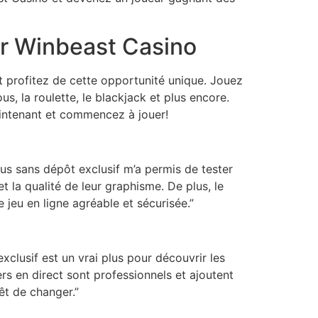
ur Winbeast Casino
 profitez de cette opportunité unique. Jouez
s, la roulette, le blackjack et plus encore.
intenant et commencez à jouer!
us sans dépôt exclusif m’a permis de tester
t la qualité de leur graphisme. De plus, le
jeu en ligne agréable et sécurisée.”
clusif est un vrai plus pour découvrir les
iers en direct sont professionnels et ajoutent
êt de changer.”