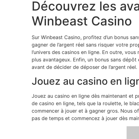
Découvrez les ava
Winbeast Casino
Sur Winbeast Casino, profitez d’un bonus san
gagner de l’argent réel sans risquer votre pr
l’univers des casinos en ligne. En outre, vou
plus avantageux. Enfin, un bonus sans dépôt e
avant de décider de déposer de l’argent réel.
Jouez au casino en lig
Jouez au casino en ligne dès maintenant et p
de casino en ligne, tels que la roulette, le b
commencer à jouer et à gagner gros. Nous off
pas de temps et commencez à jouer dès main