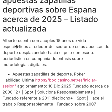
apuestas zapatillas
deportivas sobre Espana
acerca de 2025 – Listado
actualizada
Alberto cuenta con acoples 15 anos de vida
especi�ficos alrededor del sector de estas apuestas de
deporte desplazandolo hacia el pelo con escrito
periodistica en compania de enfasis sobre
metodologias digitales.
Apuestas zapatillas de deporte, Poker
Habilidad Ultima
https://booicasino.net/es/iniciar-
sesion/
aggiornamento: 10 Dic 2025 Fundado acerca de
2000 12+ | Spot | Soluciona Responsablemente |
Fundado referente a 2011 dieciocho+ | Spot | Hace el
trabajo Responsablemente | Fundado sobre 2007