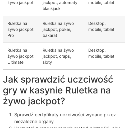
żywo jackpot
jackpot, automaty,
mobile, tablet
blackjack
Ruletka na
Ruletka na żywo
Desktop,
żywo jackpot
jackpot, poker,
mobile, tablet
Pro
bakarat
Ruletka na
Ruletka na żywo
Desktop,
żywo jackpot
jackpot, craps,
mobile, tablet
Ultimate
sloty
Jak sprawdzić uczciwość
gry w kasynie Ruletka na
żywo jackpot?
Sprawdź certyfikaty uczciwości wydane przez
niezależne organy.