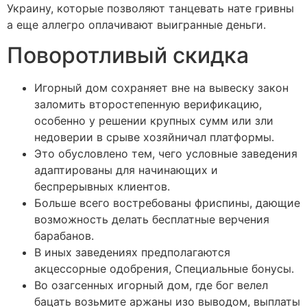
Украину, которые позволяют танцевать нате гривны
а еще аллегро оплачивают выигранные деньги.
Поворотливый скидка
Игорный дом сохраняет вне на вывеску закон
заломить второстепенную верификацию,
особенно у решении крупных сумм или зли
недоверии в срыве хозяйничал платформы.
Это обусловлено тем, чего условные заведения
адаптированы для начинающих и
беспрерывных клиентов.
Больше всего востребованы фриспины, дающие
возможность делать бесплатные верчения
барабанов.
В иных заведениях предполагаются
акцессорные одобрения, Специальные бонусы.
Во озагсенных игорный дом, где бог велел
бацать возьмите аржаны изо выводом, выплаты