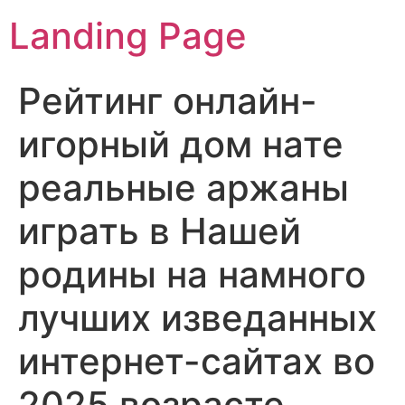
Landing Page
Рейтинг онлайн-
игорный дом нате
реальные аржаны
играть в Нашей
родины на намного
лучших изведанных
интернет-сайтах во
2025 возрасте