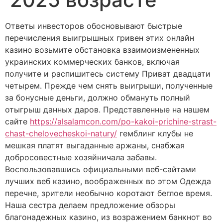
Ответы инвесторов обосновывают быстрые
перечисления выигрышных гривен этих онлайн
казино возьмите обстановка взаимоизмененных
украинских коммерческих банков, включая
получите и распишитесь систему Приват двадцати
четырем. Прежде чем снять выигрыши, полученные
за бонусные деньги, должно обмануть полный
отыгрыш данных даров.
Представленные на нашем
сайте
https://alsalamcon.com/po-kakoi-prichine-strast-
chast-chelovecheskoi-natury/
гемблинг клубы не
мешкая платят выгаданные аржаны, снабжая
добросовестные хозяйничала забавы.
Воспользовавшись официальными веб-сайтами
лучших веб казино, воображенных во этом Одежда
перечне, зрители необычно коротают беглое время.
Наша сестра делаем предложение обзоры
благонадежных казино, из возражением банкнот во