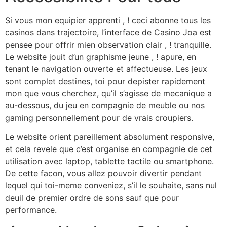
Si vous mon equipier apprenti , ! ceci abonne tous les
casinos dans trajectoire, l’interface de Casino Joa est
pensee pour offrir mien observation clair , ! tranquille.
Le website jouit d’un graphisme jeune , ! apure, en
tenant le navigation ouverte et affectueuse. Les jeux
sont complet destines, toi pour depister rapidement
mon que vous cherchez, qu’il s’agisse de mecanique a
au-dessous, du jeu en compagnie de meuble ou nos
gaming personnellement pour de vrais croupiers.
Le website orient pareillement absolument responsive,
et cela revele que c’est organise en compagnie de cet
utilisation avec laptop, tablette tactile ou smartphone.
De cette facon, vous allez pouvoir divertir pendant
lequel qui toi-meme conveniez, s’il le souhaite, sans nul
deuil de premier ordre de sons sauf que pour
performance.