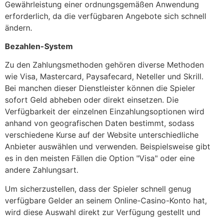
Gewährleistung einer ordnungsgemäßen Anwendung
erforderlich, da die verfügbaren Angebote sich schnell
ändern.
Bezahlen-System
Zu den Zahlungsmethoden gehören diverse Methoden
wie Visa, Mastercard, Paysafecard, Neteller und Skrill.
Bei manchen dieser Dienstleister können die Spieler
sofort Geld abheben oder direkt einsetzen. Die
Verfügbarkeit der einzelnen Einzahlungsoptionen wird
anhand von geografischen Daten bestimmt, sodass
verschiedene Kurse auf der Website unterschiedliche
Anbieter auswählen und verwenden. Beispielsweise gibt
es in den meisten Fällen die Option "Visa" oder eine
andere Zahlungsart.
Um sicherzustellen, dass der Spieler schnell genug
verfügbare Gelder an seinem Online-Casino-Konto hat,
wird diese Auswahl direkt zur Verfügung gestellt und