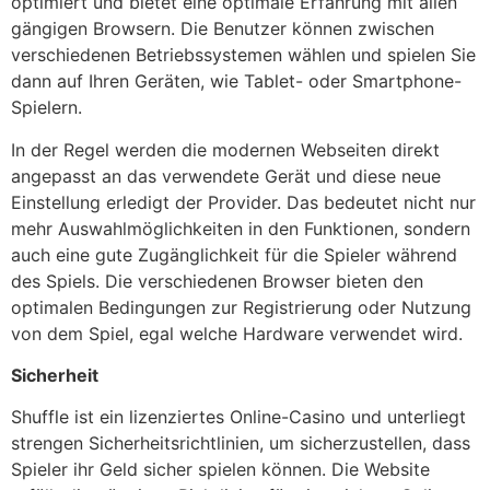
optimiert und bietet eine optimale Erfahrung mit allen
gängigen Browsern. Die Benutzer können zwischen
verschiedenen Betriebssystemen wählen und spielen Sie
dann auf Ihren Geräten, wie Tablet- oder Smartphone-
Spielern.
In der Regel werden die modernen Webseiten direkt
angepasst an das verwendete Gerät und diese neue
Einstellung erledigt der Provider. Das bedeutet nicht nur
mehr Auswahlmöglichkeiten in den Funktionen, sondern
auch eine gute Zugänglichkeit für die Spieler während
des Spiels. Die verschiedenen Browser bieten den
optimalen Bedingungen zur Registrierung oder Nutzung
von dem Spiel, egal welche Hardware verwendet wird.
Sicherheit
Shuffle ist ein lizenziertes Online-Casino und unterliegt
strengen Sicherheitsrichtlinien, um sicherzustellen, dass
Spieler ihr Geld sicher spielen können. Die Website