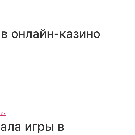
 в онлайн-казино
ас»
чала игры в