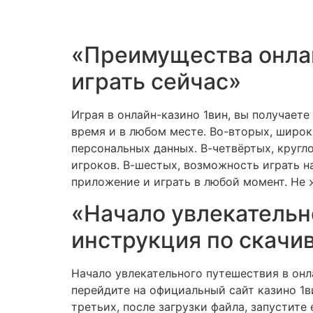
«Преимущества онлайн
играть сейчас»
Играя в онлайн-казино 1вин, вы получает
время и в любом месте. Во-вторых, широк
персональных данных. В-четвёртых, кругл
игроков. В-шестых, возможность играть н
приложение и играть в любой момент. Не ж
«Начало увлекательн
инструкция по скачи
Начало увлекательного путешествия в онл
перейдите на официальный сайт казино 1в
третьих, после загрузки файла, запустит