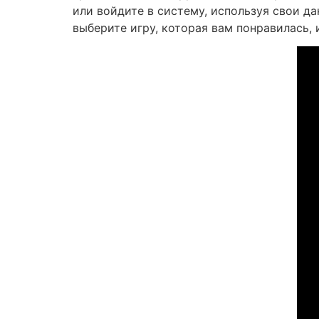
или войдите в систему, используя свои да
выберите игру, которая вам понравилась, 