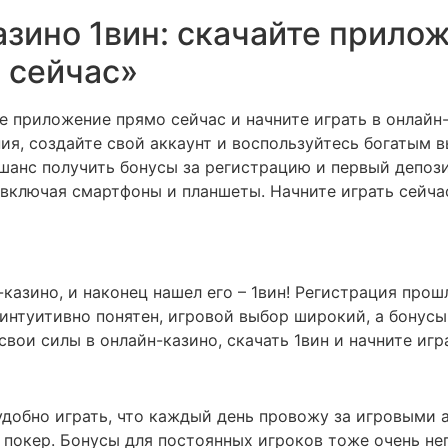
азино 1вин: скачайте прило
 сейчас»
те приложение прямо сейчас и начните играть в онлайн
ия, создайте свой аккаунт и воспользуйтесь богатым 
шанс получить бонусы за регистрацию и первый депози
 включая смартфоны и планшеты. Начните играть сейч
казино, и наконец нашел его – 1вин! Регистрация прош
 интуитивно понятен, игровой выбор широкий, а бонусы
вои силы в онлайн-казино, скачать 1вин и начните игр
удобно играть, что каждый день провожу за игровыми а
 покер. Бонусы для постоянных игроков тоже очень неп