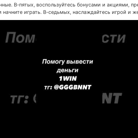
нные. В-пятых, воспользуйтесь бонусами и акциями, п
и начните играть. В-седьмых, наслаждайтесь игрой и ж