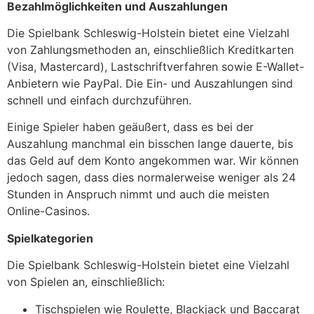
Bezahlmöglichkeiten und Auszahlungen
Die Spielbank Schleswig-Holstein bietet eine Vielzahl
von Zahlungsmethoden an, einschließlich Kreditkarten
(Visa, Mastercard), Lastschriftverfahren sowie E-Wallet-
Anbietern wie PayPal. Die Ein- und Auszahlungen sind
schnell und einfach durchzuführen.
Einige Spieler haben geäußert, dass es bei der
Auszahlung manchmal ein bisschen lange dauerte, bis
das Geld auf dem Konto angekommen war. Wir können
jedoch sagen, dass dies normalerweise weniger als 24
Stunden in Anspruch nimmt und auch die meisten
Online-Casinos.
Spielkategorien
Die Spielbank Schleswig-Holstein bietet eine Vielzahl
von Spielen an, einschließlich:
Tischspielen wie Roulette, Blackjack und Baccarat