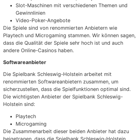
Slot-Maschinen mit verschiedenen Themen und
Gewinnlinien
Video-Poker-Angebote
Die Spiele sind von renommierten Anbietern wie
Playtech und Microgaming stammen. Wir können sagen,
dass die Qualität der Spiele sehr hoch ist und auch
andere Online-Casinos haben.
Softwareanbieter
Die Spielbank Schleswig-Holstein arbeitet mit
renommierten Softwareanbietern zusammen, um
sicherzustellen, dass die Spielfunktionen optimal sind.
Die wichtigsten Anbieter der Spielbank Schleswig-
Holstein sind:
Playtech
Microgaming
Die Zusammenarbeit dieser beiden Anbieter hat dazu
beigetragen, dass die Spielbank Schleswig-Holstein