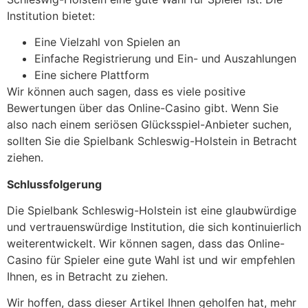
Institution bietet:
Eine Vielzahl von Spielen an
Einfache Registrierung und Ein- und Auszahlungen
Eine sichere Plattform
Wir können auch sagen, dass es viele positive
Bewertungen über das Online-Casino gibt. Wenn Sie
also nach einem seriösen Glücksspiel-Anbieter suchen,
sollten Sie die Spielbank Schleswig-Holstein in Betracht
ziehen.
Schlussfolgerung
Die Spielbank Schleswig-Holstein ist eine glaubwürdige
und vertrauenswürdige Institution, die sich kontinuierlich
weiterentwickelt. Wir können sagen, dass das Online-
Casino für Spieler eine gute Wahl ist und wir empfehlen
Ihnen, es in Betracht zu ziehen.
Wir hoffen, dass dieser Artikel Ihnen geholfen hat, mehr