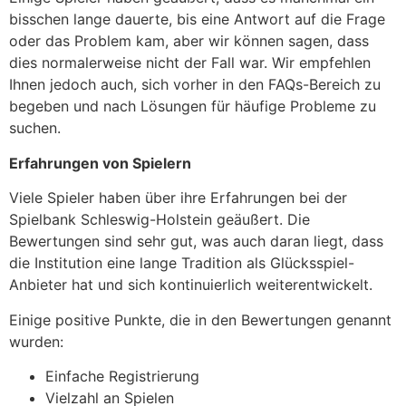
bisschen lange dauerte, bis eine Antwort auf die Frage
oder das Problem kam, aber wir können sagen, dass
dies normalerweise nicht der Fall war. Wir empfehlen
Ihnen jedoch auch, sich vorher in den FAQs-Bereich zu
begeben und nach Lösungen für häufige Probleme zu
suchen.
Erfahrungen von Spielern
Viele Spieler haben über ihre Erfahrungen bei der
Spielbank Schleswig-Holstein geäußert. Die
Bewertungen sind sehr gut, was auch daran liegt, dass
die Institution eine lange Tradition als Glücksspiel-
Anbieter hat und sich kontinuierlich weiterentwickelt.
Einige positive Punkte, die in den Bewertungen genannt
wurden:
Einfache Registrierung
Vielzahl an Spielen