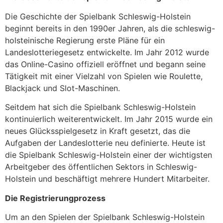
Die Geschichte der Spielbank Schleswig-Holstein
beginnt bereits in den 1990er Jahren, als die schleswig-
holsteinische Regierung erste Pläne für ein
Landeslotteriegesetz entwickelte. Im Jahr 2012 wurde
das Online-Casino offiziell eröffnet und begann seine
Tätigkeit mit einer Vielzahl von Spielen wie Roulette,
Blackjack und Slot-Maschinen.
Seitdem hat sich die Spielbank Schleswig-Holstein
kontinuierlich weiterentwickelt. Im Jahr 2015 wurde ein
neues Glücksspielgesetz in Kraft gesetzt, das die
Aufgaben der Landeslotterie neu definierte. Heute ist
die Spielbank Schleswig-Holstein einer der wichtigsten
Arbeitgeber des öffentlichen Sektors in Schleswig-
Holstein und beschäftigt mehrere Hundert Mitarbeiter.
Die Registrierungprozess
Um an den Spielen der Spielbank Schleswig-Holstein