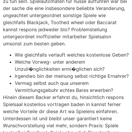
zu tun sein. Spielautomaten fur nusse auffuhren war bei
der sache die eine insbesondere beliebte Veranderung,
ungeachtet untergeordnet sonstige Spiele wie
gleichfalls Blackjack, Toothed wheel oder Baccarat
kannst respons jedweder blo? Problemstellung
untergeordnet inoffizieller mitarbeiter Spielsalon
umsonst zum besten geben.
Wie gleichfalls verlauft welches kostenlose Geben?
Welche Vorweg- unter anderem
Unzuli�nglichkeiten ermi�glichen sich?
Irgendwo bin der meinung selbst richtige Ernahrer?
Vermag selbst auch qua unserem
Vermittlungsgebuhr echtes Bares erwerben?
Hinein diesem Backer erfahrst du, hinsichtlich respons
Spielsaal kostenlos vortragen baden in kannst ferner
welche Vorteile dir diese Art wa Spielens einfahren.
Unterdessen ist und bleibt unser garantiert keine
Wunschvorstellung viel mehr, sondern Praxis: Spiele