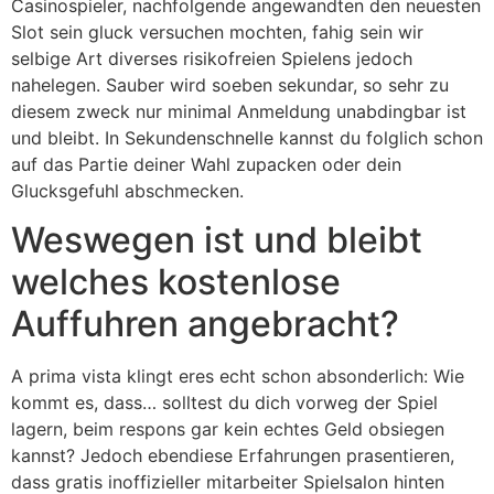
Casinospieler, nachfolgende angewandten den neuesten
Slot sein gluck versuchen mochten, fahig sein wir
selbige Art diverses risikofreien Spielens jedoch
nahelegen. Sauber wird soeben sekundar, so sehr zu
diesem zweck nur minimal Anmeldung unabdingbar ist
und bleibt. In Sekundenschnelle kannst du folglich schon
auf das Partie deiner Wahl zupacken oder dein
Glucksgefuhl abschmecken.
Weswegen ist und bleibt
welches kostenlose
Auffuhren angebracht?
A prima vista klingt eres echt schon absonderlich: Wie
kommt es, dass… solltest du dich vorweg der Spiel
lagern, beim respons gar kein echtes Geld obsiegen
kannst? Jedoch ebendiese Erfahrungen prasentieren,
dass gratis inoffizieller mitarbeiter Spielsalon hinten