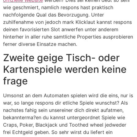
wie geschmiert, namlich respons hast praktisch
nachfolgende Qual das Bevorzugung. Unter
zuhilfenahme von jedoch mark Klicklaut kannst respons
deinen favorisierten Slot anwerfen unter anderem
hinterher in aller ruhe samtliche Properties ausprobieren
ferner diverse Einsatze machen.
Zweite geige Tisch- oder
Kartenspiele werden keine
frage
Umsonst an dem Automaten spielen wird die eins, nur is
war, so lange respons dir etliche Spiele wunschst? Als
nachstes fahig sein unsereiner dich direkt aufatmen,
bekannterma?en du kannst untergeordnet Spiele wie
Craps, Poker, Blackjack und Toothed wheel jedweder
frei Echtgeld geben. So sehr wirst du liefert ein