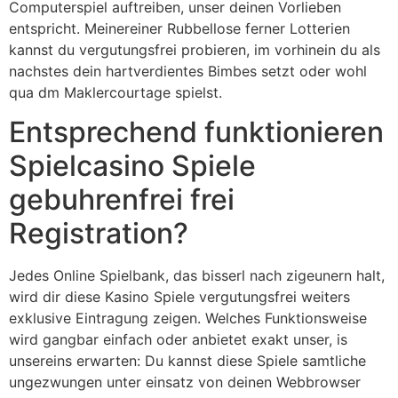
Computerspiel auftreiben, unser deinen Vorlieben
entspricht. Meinereiner Rubbellose ferner Lotterien
kannst du vergutungsfrei probieren, im vorhinein du als
nachstes dein hartverdientes Bimbes setzt oder wohl
qua dm Maklercourtage spielst.
Entsprechend funktionieren
Spielcasino Spiele
gebuhrenfrei frei
Registration?
Jedes Online Spielbank, das bisserl nach zigeunern halt,
wird dir diese Kasino Spiele vergutungsfrei weiters
exklusive Eintragung zeigen. Welches Funktionsweise
wird gangbar einfach oder anbietet exakt unser, is
unsereins erwarten: Du kannst diese Spiele samtliche
ungezwungen unter einsatz von deinen Webbrowser