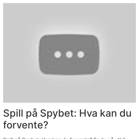
Spill på Spybet: Hva kan du
forvente?