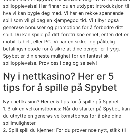
spillopplevelse! Her finner du en utdypet introduksjon til
hva vi kan bygle deg med. Vi har en rekke spennende
spill som vil gi deg en kjempegod tid. Vi tilbyr også
generøse bonusser og promotions for å forbedre ditt
spill. Du kan spille på ditt foretrukne enhet, enten det er
mobil, tabell, eller PC. Vi har en sikker og pålitelig
betalingsmetode for å sikre at dine penger er trygg.
Spybet er din eneste mulighet for en fantastisk
spillopplevelse. Prøv oss i dag og se selv!
Ny i nettkasino? Her er 5
tips for å spille på Spybet
Ny i nettkasino? Her er 5 tips for å spille på Spybet.
1. Bruk en velkomstbonus: Når du starter på Spybet, kan
du utnytte en generøs velkomstbonus for å øke dine
spillmuligheter.
2. Spill spill du kjenner: Før du prøver noe nytt, stikk til