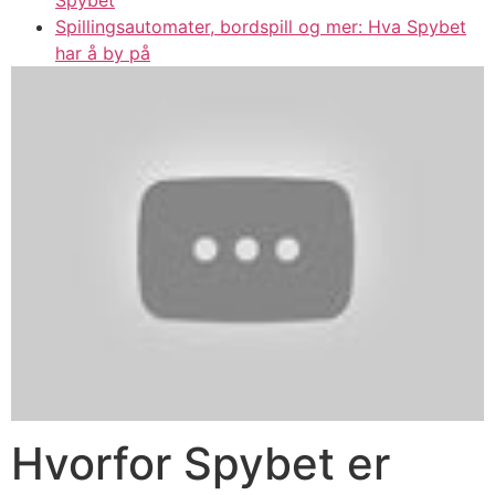
Spybet
Spillingsautomater, bordspill og mer: Hva Spybet
har å by på
Hvorfor Spybet er