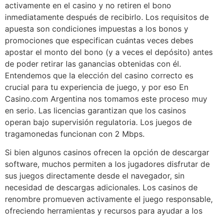
activamente en el casino y no retiren el bono
inmediatamente después de recibirlo. Los requisitos de
apuesta son condiciones impuestas a los bonos y
promociones que especifican cuántas veces debes
apostar el monto del bono (y a veces el depósito) antes
de poder retirar las ganancias obtenidas con él.
Entendemos que la elección del casino correcto es
crucial para tu experiencia de juego, y por eso En
Casino.com Argentina nos tomamos este proceso muy
en serio. Las licencias garantizan que los casinos
operan bajo supervisión regulatoria. Los juegos de
tragamonedas funcionan con 2 Mbps.
Si bien algunos casinos ofrecen la opción de descargar
software, muchos permiten a los jugadores disfrutar de
sus juegos directamente desde el navegador, sin
necesidad de descargas adicionales. Los casinos de
renombre promueven activamente el juego responsable,
ofreciendo herramientas y recursos para ayudar a los