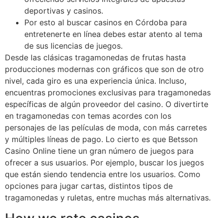
deportivas y casinos.
Por esto al buscar casinos en Córdoba para
entretenerte en línea debes estar atento al tema
de sus licencias de juegos.
Desde las clásicas tragamonedas de frutas hasta
producciones modernas con gráficos que son de otro
nivel, cada giro es una experiencia única. Incluso,
encuentras promociones exclusivas para tragamonedas
específicas de algún proveedor del casino. O divertirte
en tragamonedas con temas acordes con los
personajes de las películas de moda, con más carretes
y múltiples líneas de pago. Lo cierto es que Betsson
Casino Online tiene un gran número de juegos para
ofrecer a sus usuarios. Por ejemplo, buscar los juegos
que están siendo tendencia entre los usuarios. Como
opciones para jugar cartas, distintos tipos de
tragamonedas y ruletas, entre muchas más alternativas.