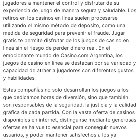
jugadores a mantener el control y disfrutar de su
experiencia de juego de manera segura y saludable. Los
retiros en los casinos en línea suelen procesarse
utilizando el mismo método de depósito, como una
medida de seguridad para prevenir el fraude. Jugar
gratis te permite disfrutar de los juegos de casino en
línea sin el riesgo de perder dinero real. En el
emocionante mundo de Casino.com Argentina, los
juegos de casino en línea se destacan por su variedad y
capacidad de atraer a jugadores con diferentes gustos
y habilidades.
Estas compañías no solo desarrollan los juegos a los
que dedicamos horas de diversión, sino que también
son responsables de la seguridad, la justicia y la calidad
gráfica de cada partida. Con la vasta oferta de casinos
disponibles en internet, distinguirse mediante generosas
ofertas se ha vuelto esencial para conseguir nuevos
usuarios, y poder mantener satisfechos a los ya