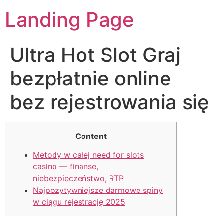
Landing Page
Ultra Hot Slot Graj
bezpłatnie online
bez rejestrowania się
Content
Metody w całej need for slots
casino — finanse,
niebezpieczeństwo, RTP
Najpozytywniejsze darmowe spiny
w ciągu rejestrację 2025