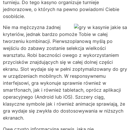
turnieju. Do tego kasyno organizuje turnieje
jednorazowe, o których na pewno powiadomi Ciebie
osobiście.
Nie ma mężczyzna żadnej
kryteriów, jednak bardzo pomoże Tobie w całej
tworzeniu kombinacji. Pierwszoplanową myślą po
wejściu do zabawy zostanie selekcja wielkości
warsztatu. Robi baczności owego z wykorzystaniem
przycisków znajdujących się w całej dolnej części
ekranu. Slot wydaje się w pełni zoptymalizowany do gry
w urządzeniach mobilnych. W responsywnemu
interfejsowi, gra wykonuje sprawnie również w
smartfonach, jak i również tabletach, oprócz aplikacji
operacyjnego (Android lub iOS). Szczery ciąg,
klasyczne symbole jak i również animacje sprawiają, że
gra wydaje się zwykła do dostosowywania w niższych
ekranach.
Owe czysto informacyjna serwis, jaka nie