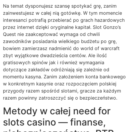
Na temat dysponujesz szansę spotykać grę, zanim
zainwestujesz w całej nią gotówkę. W tym momencie
interesanci potrafią przebierać po grach hazardowych
przez internet dzięki oryginalne kapitał. Slot Gonzo’s
Quest nie zaakceptować wymaga od chwili
zawodników posiadania wielkiego budżetu po grę,
bowiem zamierzasz nadmienić do world of warcraft
zbyt wyjątkowe dwadzieścia centów. Ale ilość
gratisowych spinów jak i również wymagania
dotyczące zakładów odróżniają się zależnie od
momentu kasyna.
Zanim założeniem konta bankowego
w konkretnym kasynie oraz rozpoczęciem polskiej
przygody razem spośród slotami, gracze za każdym
razem powinny zatroszczyć się o bezpieczeństwo.
Metody w całej need for
slots casino — finanse,