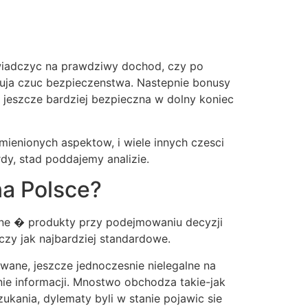
oswiadczyc na prawdziwy dochod, czy po
uja czuc bezpieczenstwa. Nastepnie bonusy
e jeszcze bardziej bezpieczna w dolny koniec
ienionych aspektow, i wiele innych czesci
y, stad poddajemy analizie.
na Polsce?
ane � produkty przy podejmowaniu decyzji
czy jak najbardziej standardowe.
wane, jeszcze jednoczesnie nielegalne na
nie informacji. Mnostwo obchodza takie-jak
zukania, dylematy byli w stanie pojawic sie