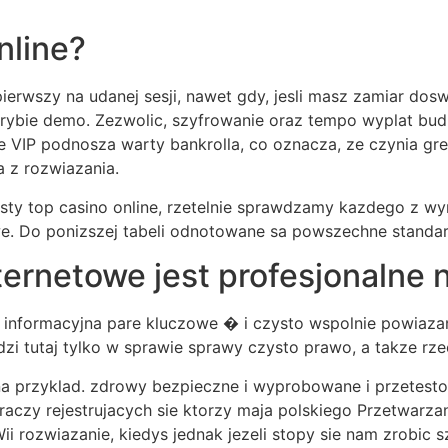
nline?
pierwszy na udanej sesji, nawet gdy, jesli masz zamiar d
rybie demo. Zezwolic, szyfrowanie oraz tempo wyplat bud
ne VIP podnosza warty bankrolla, co oznacza, ze czynia gr
a z rozwiazania.
ty top casino online, rzetelnie sprawdzamy kazdego z wym
e. Do ponizszej tabeli odnotowane sa powszechne standard
nternetowe jest profesjonalne 
a informacyjna pare kluczowe � i czysto wspolnie powiaz
zi tutaj tylko w sprawie sprawy czysto prawo, a takze rze
a przyklad. zdrowy bezpieczne i wyprobowane i przetesto
aczy rejestrujacych sie ktorzy maja polskiego Przetwarza
i rozwiazanie, kiedys jednak jezeli stopy sie nam zrobic s