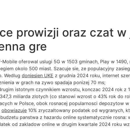
e prowizji oraz czat w
enna gre
-Mobile oferowal uslugi 5G w 1503 gminach, Play w 1490,
iegiem okolo 500 miast. Szacuje sie, ze populacyjny zasieg
o. Wedlug
doniesien UKE
z grudnia 2024 roku, internet sz
ienia w grach na zywo spadaja ponizej 70 ms;
rugim istotnym czynnikiem wzrostu, konczac 2024 rok z 1
i 347,3 miliarda zlotych (co stanowi wzrost o 43% rok do r
ajacych w Polsce, obok rosnacej popularnosci depozytow w
h
obowiazuje
10% zryczaltowany podatek od wygranych, ktor
y budzetu panstwa z hazardu online systematycznie rosna: 
podatek od zakladow online w drugim kwartale 2024 roku wz