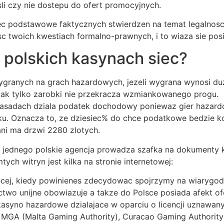
li czy nie dostepu do ofert promocyjnych.
 podstawowe faktycznych stwierdzen na temat legalnosci h
c twoich kwestiach formalno-prawnych, i to wiaza sie pos
o polskich kasynach siec?
granych na grach hazardowych, jezeli wygrana wynosi duzo
ak tylko zarobki nie przekracza wzmiankowanego progu.
zasadach dziala podatek dochodowy poniewaz gier hazard
tku. Oznacza to, ze dziesiec% do chce podatkowe bedzi
pani ma drzwi 2280 zlotych.
 jednego polskie agencja prowadza szafka na dokumenty 
mtych witryn jest kilka na stronie internetowej:
cej, kiedy powinienes zdecydowac spojrzymy na wiarygodn
nictwo unijne obowiazuje a takze do Polsce posiada afekt 
kasyno hazardowe dzialajace w oparciu o licencji uznawanyc
cje MGA (Malta Gaming Authority), Curacao Gaming Authorit