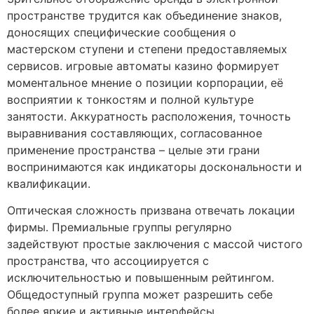
пространстве трудится как объединение знаков,
доносящих специфические сообщения о
мастерском ступени и степени предоставляемых
сервисов. игровые автоматы казино формирует
моментальное мнение о позиции корпорации, её
восприятии к тонкостям и полной культуре
занятости. Аккуратность расположения, точность
выравнивания составляющих, согласованное
применение пространства – целые эти грани
воспринимаются как индикаторы доскональности и
квалификации.
Оптическая сложность призвана отвечать локации
фирмы. Премиальные группы регулярно
задействуют простые заключения с массой чистого
пространства, что ассоциируется с
исключительностью и повышенным рейтингом.
Общедоступный группа может разрешить себе
более яркие и активные интерфейсы.