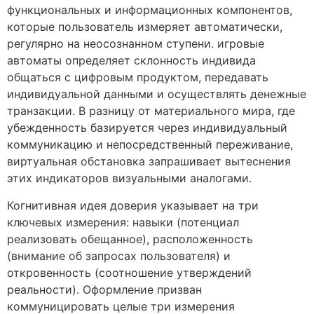
функциональных и информационных компонентов,
которые пользователь измеряет автоматически,
регулярно на неосознанном ступени. игровые
автоматы определяет склонность индивида
общаться с цифровым продуктом, передавать
индивидуальной данными и осуществлять денежные
транзакции. В разницу от материального мира, где
убежденность базируется через индивидуальный
коммуникацию и непосредственный переживание,
виртуальная обстановка запрашивает вытеснения
этих индикаторов визуальными аналогами.
Когнитивная идея доверия указывает на три
ключевых измерения: навыки (потенциал
реализовать обещанное), расположенность
(внимание об запросах пользователя) и
откровенность (соотношение утверждений
реальности). Оформление призван
коммуницировать целые три измерения