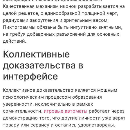
Качественная механизм иконок разрабатывается на
целой решетке, с единообразной толщиной черт,
радиусами закругления и зрительным весом.
Пиктограммы обязаны быть интуитивно внятными,
не требуя добавочных разъяснений для основных
действий.
Коллективные
доказательства в
интерфейсе
Коллективное доказательство является мощным
психологическим процессом образования
уверенности, исключительно в рамках
сомнительности.
игровые автоматы
работает через
демонстрацию того, что другие личности уже верят
товару или сервису и остались удовлетворены.