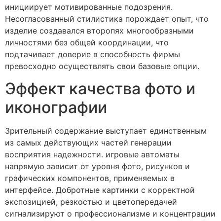
инициирует мотивированные подозрения.
Несогласованный стилистика порождает опыт, что
изделие создавался второпях многообразными
личностями без общей координации, что
подтачивает доверие в способность фирмы
превосходно осуществлять свои базовые опции.
Эффект качества фото и
иконографии
Зрительный содержание выступает единственным
из самых действующих частей генерации
восприятия надежности. игровые автоматы
напрямую зависит от уровня фото, рисунков и
графических компонентов, применяемых в
интерфейсе. Добротные картинки с корректной
экспозицией, резкостью и цветопередачей
сигнализируют о профессионализме и концентрации