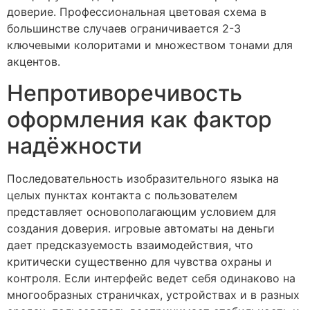
доверие. Профессиональная цветовая схема в
большинстве случаев ограничивается 2-3
ключевыми колоритами и множеством тонами для
акцентов.
Непротиворечивость
оформления как фактор
надёжности
Последовательность изобразительного языка на
целых пунктах контакта с пользователем
представляет основополагающим условием для
создания доверия. игровые автоматы на деньги
дает предсказуемость взаимодействия, что
критически существенно для чувства охраны и
контроля. Если интерфейс ведет себя одинаково на
многообразных страничках, устройствах и в разных