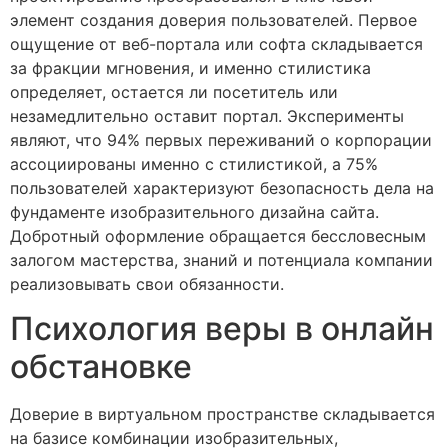
элемент создания доверия пользователей. Первое
ощущение от веб-портала или софта складывается
за фракции мгновения, и именно стилистика
определяет, остается ли посетитель или
незамедлительно оставит портал. Эксперименты
являют, что 94% первых переживаний о корпорации
ассоциированы именно с стилистикой, а 75%
пользователей характеризуют безопасность дела на
фундаменте изобразительного дизайна сайта.
Добротный оформление обращается бессловесным
залогом мастерства, знаний и потенциала компании
реализовывать свои обязанности.
Психология веры в онлайн
обстановке
Доверие в виртуальном пространстве складывается
на базисе комбинации изобразительных,