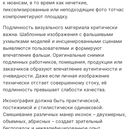
к нюансам, в то время как нечеткие,
пикселизированные или неподходящие фото тотчас
компрометируют площадку.
Подлинность визуального материала критически
важна. Шаблонные изображения с фальшивыми
ухмылками моделей и инсценированными сценами
выявляются пользователями и формируют
впечатление фальши. Оригинальные снимки
подлинных работников, помещения, продукции или
заказчиков образуют впечатление аутентичности и
очевидности. Даже если личная изображение
технически отстает совершенному стоку, её
подлинность превышает слабости качества.
Иконография должна быть практической,
постижимой и стилистически одинаковой.
Смешивание различных манер иконок – двухмерных,
объемных, абрисных – создает зрительный
беспорядок и неквалифицированное опыт.