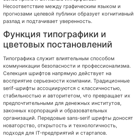
Несоответствие между графическим языком и
прогнозами целевой публики образует когнитивный
разлад и подтачивает уверенность.
Функция типографики и
цветовых постановлений
Типографика служит влиятельным способом
коммуникации безопасности и профессионализма.
Селекция шрифтов напрямую действует на
восприятие серьезности компании. Традиционные
serif-шрифты ассоциируются с классичностью,
стабильностью и авторитетом, что превращает их
предпочтительными для денежных институтов,
законных корпораций и образовательных
организаций. Передовые sans-serif шрифты доносят
новаторство, открытость и технологичность,
подходя для IT-предприятий и стартапов.