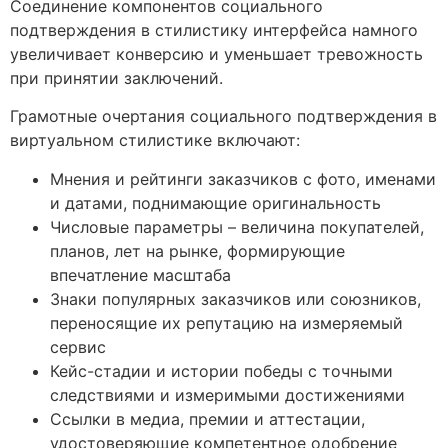
Соединение компонентов социального
подтверждения в стилистику интерфейса намного
увеличивает конверсию и уменьшает тревожность
при принятии заключений.
Грамотные очертания социального подтверждения в
виртуальном стилистике включают:
Мнения и рейтинги заказчиков с фото, именами
и датами, поднимающие оригинальность
Числовые параметры – величина покупателей,
планов, лет на рынке, формирующие
впечатление масштаба
Знаки популярных заказчиков или союзников,
переносящие их репутацию на измеряемый
сервис
Кейс-стадии и истории победы с точными
следствиями и измеримыми достижениями
Ссылки в медиа, премии и аттестации,
удостоверяющие компетентное одобрение