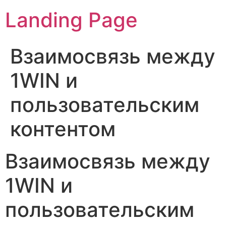
Landing Page
Взаимосвязь между
1WIN и
пользовательским
контентом
Взаимосвязь между
1WIN и
пользовательским