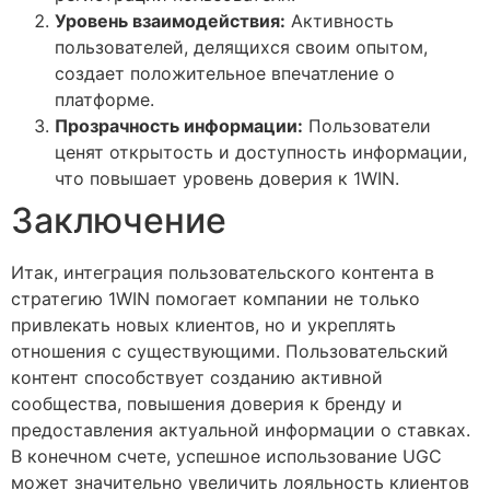
Уровень взаимодействия:
Активность
пользователей, делящихся своим опытом,
создает положительное впечатление о
платформе.
Прозрачность информации:
Пользователи
ценят открытость и доступность информации,
что повышает уровень доверия к 1WIN.
Заключение
Итак, интеграция пользовательского контента в
стратегию 1WIN помогает компании не только
привлекать новых клиентов, но и укреплять
отношения с существующими. Пользовательский
контент способствует созданию активной
сообщества, повышения доверия к бренду и
предоставления актуальной информации о ставках.
В конечном счете, успешное использование UGC
может значительно увеличить лояльность клиентов