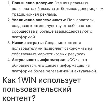
Повышение доверия:
Отзывы реальных
пользователей вызывают большее доверие, чем
традиционная реклама.
Увеличение вовлеченности:
Пользователи,
создавая контент, чувствуют себя частью
сообщества и больше взаимодействуют с
платформой.
Низкие затраты:
Создание контента
пользователями позволяет сэкономить на
собственных маркетинговых ресурсах.
Актуальность информации:
UGC часто
обновляется, что делает информацию на
платформе более релевантной и актуальной.
Как 1WIN использует
пользовательский
контент?