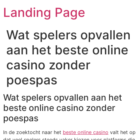
Landing Page
Wat spelers opvallen
aan het beste online
casino zonder
poespas
Wat spelers opvallen aan het
beste online casino zonder
poespas
In de zoektocht naar het
beste online casino
valt het op
dat veel spelers steeds vaker kiezen voor platforms die