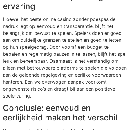
ervaring
Hoewel het beste online casino zonder poespas de
nadruk legt op eenvoud en transparantie, blijft het
belangrijk om bewust te spelen. Spelers doen er goed
aan om duidelijke grenzen te stellen en goed te letten
op hun speelgedrag. Door vooraf een budget te
bepalen en regelmatig pauzes in te lassen, blijft het spel
leuk en beheersbaar. Daarnaast is het verstandig om
alleen met betrouwbare platforms te spelen die voldoen
aan de geldende regelgeving en eerlijke voorwaarden
hanteren. Een weloverwogen aanpak voorkomt
ongewenste risico’s en draagt bij aan een positieve
spelervaring.
Conclusie: eenvoud en
eerlijkheid maken het verschil