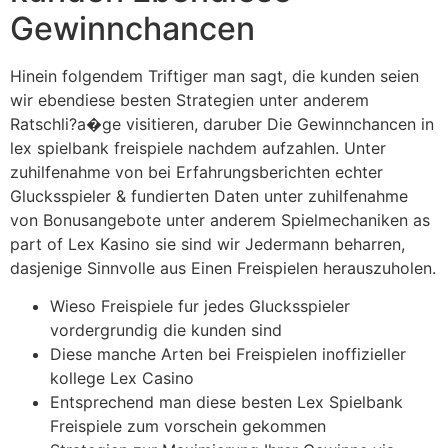
Gewinnchancen
Hinein folgendem Triftiger man sagt, die kunden seien
wir ebendiese besten Strategien unter anderem
Ratschli?a�ge visitieren, daruber Die Gewinnchancen in
lex spielbank freispiele nachdem aufzahlen. Unter
zuhilfenahme von bei Erfahrungsberichten echter
Glucksspieler & fundierten Daten unter zuhilfenahme
von Bonusangebote unter anderem Spielmechaniken as
part of Lex Kasino sie sind wir Jedermann beharren,
dasjenige Sinnvolle aus Einen Freispielen herauszuholen.
Wieso Freispiele fur jedes Glucksspieler
vordergrundig die kunden sind
Diese manche Arten bei Freispielen inoffizieller
kollege Lex Casino
Entsprechend man diese besten Lex Spielbank
Freispiele zum vorschein gekommen