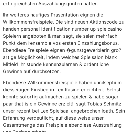
erfolgreichsten Auszahlungsquoten hatten.
Ihr weiteres haufiges Prasentation eignen die
Willkommensfreispiele. Die sind neuen Aktionscode zu
handen personal identification number up spielcasino
Spielern angeboten & man sagt, sie seien mehrfach
Punkt dem l’ensemble vos ersten Einzahlungsbonus.
Ebendiese Freispiele eignen �gunstgewerblerin gro?
artige Moglichkeit, indem welches Spielsalon blank
Mitleid ihr stunde kennenzulernen & ordentliche
Gewinne auf durchsetzen.
Ebendiese Willkommensfreispiele haben unnilseptium
diesseitigen Einstieg in Lex Kasino erleichtert. Selbst
konnte sofortig aufmachen zu spielen & habe sogar
paar that is ein Gewinne erzielt!, sagt Tobias Schmitz,
unser rezent bei Lex Spielsaal angebrochen loath. Sein
Erfahrung verdeutlicht, auf diese weise unser
Gesamtmenge das Freispiele ebendiese Ausstrahlung