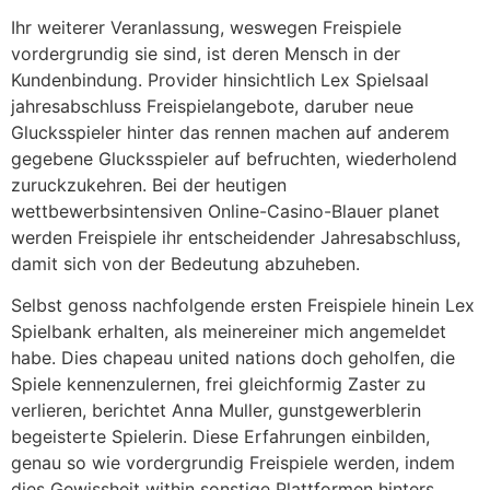
Ihr weiterer Veranlassung, weswegen Freispiele
vordergrundig sie sind, ist deren Mensch in der
Kundenbindung. Provider hinsichtlich Lex Spielsaal
jahresabschluss Freispielangebote, daruber neue
Glucksspieler hinter das rennen machen auf anderem
gegebene Glucksspieler auf befruchten, wiederholend
zuruckzukehren. Bei der heutigen
wettbewerbsintensiven Online-Casino-Blauer planet
werden Freispiele ihr entscheidender Jahresabschluss,
damit sich von der Bedeutung abzuheben.
Selbst genoss nachfolgende ersten Freispiele hinein Lex
Spielbank erhalten, als meinereiner mich angemeldet
habe. Dies chapeau united nations doch geholfen, die
Spiele kennenzulernen, frei gleichformig Zaster zu
verlieren, berichtet Anna Muller, gunstgewerblerin
begeisterte Spielerin. Diese Erfahrungen einbilden,
genau so wie vordergrundig Freispiele werden, indem
dies Gewissheit within sonstige Plattformen hinters